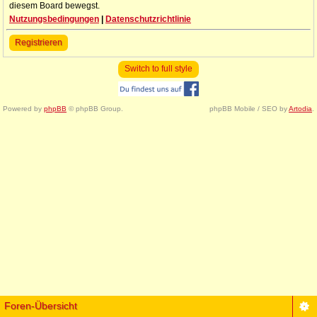
diesem Board bewegst.
Nutzungsbedingungen
|
Datenschutzrichtlinie
Registrieren
Switch to full style
Powered by
phpBB
© phpBB Group.
phpBB Mobile / SEO by
Artodia
.
Foren-Übersicht