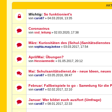
AKT
Wichtig:
So funktioniert's
von
caro87
» 04.03.2016, 13:35
Coronavirus
von
ssd_leitung
» 02.03.2020, 17:38
März: Kuriositäten des (Schul-)Sanitätsdienstes
von
sophia.mag.kekse
» 03.03.2017, 17:54
April/Mai: Übungen?
von
Hessianmedic
» 01.05.2017, 20:12
Mai: Schulsanitätsdienst.de - neue Ideen, neues
von
caro87
» 03.05.2016, 08:47
Februar: Fallbeispiele to go - Sammlung für die P
von
caro87
» 02.02.2017, 22:10
Januar: Wer bildet euch aus/fort (Umfrage)
von
caro87
» 08.01.2017, 22:33