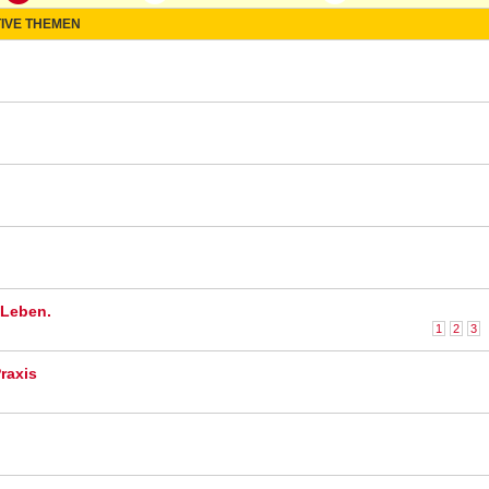
IVE THEMEN
 Leben.
1
2
3
raxis