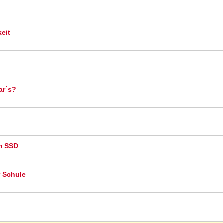
eit
ar´s?
im SSD
r Schule