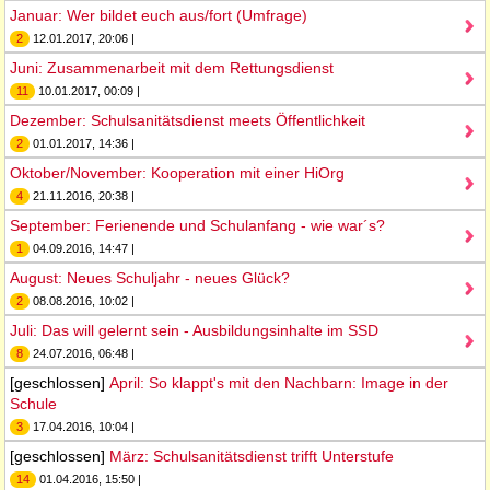
Januar: Wer bildet euch aus/fort (Umfrage)
2
12.01.2017, 20:06 |
Juni: Zusammenarbeit mit dem Rettungsdienst
11
10.01.2017, 00:09 |
Dezember: Schulsanitätsdienst meets Öffentlichkeit
2
01.01.2017, 14:36 |
Oktober/November: Kooperation mit einer HiOrg
4
21.11.2016, 20:38 |
September: Ferienende und Schulanfang - wie war´s?
1
04.09.2016, 14:47 |
August: Neues Schuljahr - neues Glück?
2
08.08.2016, 10:02 |
Juli: Das will gelernt sein - Ausbildungsinhalte im SSD
8
24.07.2016, 06:48 |
[geschlossen]
April: So klappt's mit den Nachbarn: Image in der
Schule
3
17.04.2016, 10:04 |
[geschlossen]
März: Schulsanitätsdienst trifft Unterstufe
14
01.04.2016, 15:50 |