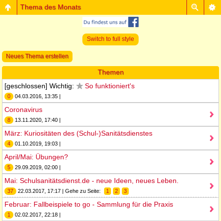
Thema des Monats
Switch to full style
Neues Thema erstellen
Themen
[geschlossen] Wichtig:
So funktioniert's
0
04.03.2016, 13:35 |
Coronavirus
8
13.11.2020, 17:40 |
März: Kuriositäten des (Schul-)Sanitätsdienstes
4
01.10.2019, 19:03 |
April/Mai: Übungen?
5
29.09.2019, 02:00 |
Mai: Schulsanitätsdienst.de - neue Ideen, neues Leben.
37
22.03.2017, 17:17 | Gehe zu Seite:
1
2
3
Februar: Fallbeispiele to go - Sammlung für die Praxis
1
02.02.2017, 22:18 |