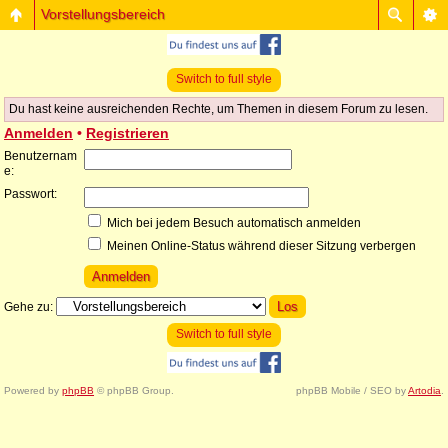
Vorstellungsbereich
Switch to full style
Du hast keine ausreichenden Rechte, um Themen in diesem Forum zu lesen.
Anmelden
•
Registrieren
Benutzernam
e:
Passwort:
Mich bei jedem Besuch automatisch anmelden
Meinen Online-Status während dieser Sitzung verbergen
Gehe zu:
Switch to full style
Powered by
phpBB
© phpBB Group.
phpBB Mobile / SEO by
Artodia
.