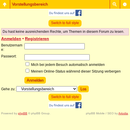
Vorstellungsbereich
Switch to full style
Du hast keine ausreichenden Rechte, um Themen in diesem Forum zu lesen.
Anmelden
•
Registrieren
Benutzernam
e:
Passwort:
Mich bei jedem Besuch automatisch anmelden
Meinen Online-Status während dieser Sitzung verbergen
Gehe zu:
Switch to full style
Powered by
phpBB
© phpBB Group.
phpBB Mobile / SEO by
Artodia
.