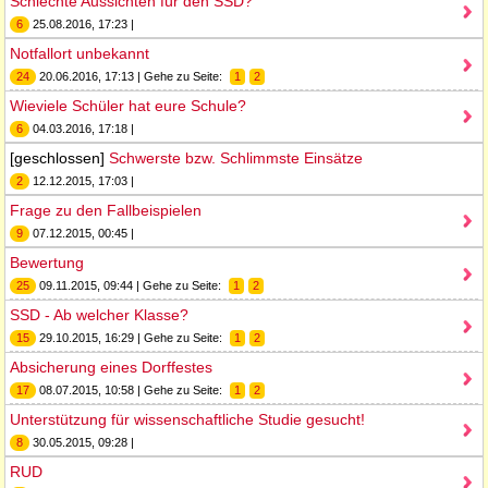
Schlechte Aussichten für den SSD?
6
25.08.2016, 17:23 |
Notfallort unbekannt
24
20.06.2016, 17:13 | Gehe zu Seite:
1
2
Wieviele Schüler hat eure Schule?
6
04.03.2016, 17:18 |
[geschlossen]
Schwerste bzw. Schlimmste Einsätze
2
12.12.2015, 17:03 |
Frage zu den Fallbeispielen
9
07.12.2015, 00:45 |
Bewertung
25
09.11.2015, 09:44 | Gehe zu Seite:
1
2
SSD - Ab welcher Klasse?
15
29.10.2015, 16:29 | Gehe zu Seite:
1
2
Absicherung eines Dorffestes
17
08.07.2015, 10:58 | Gehe zu Seite:
1
2
Unterstützung für wissenschaftliche Studie gesucht!
8
30.05.2015, 09:28 |
RUD