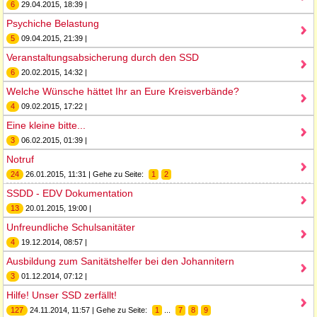
6
29.04.2015, 18:39 |
Psychiche Belastung
5
09.04.2015, 21:39 |
Veranstaltungsabsicherung durch den SSD
6
20.02.2015, 14:32 |
Welche Wünsche hättet Ihr an Eure Kreisverbände?
4
09.02.2015, 17:22 |
Eine kleine bitte...
3
06.02.2015, 01:39 |
Notruf
24
26.01.2015, 11:31 | Gehe zu Seite:
1
2
SSDD - EDV Dokumentation
13
20.01.2015, 19:00 |
Unfreundliche Schulsanitäter
4
19.12.2014, 08:57 |
Ausbildung zum Sanitätshelfer bei den Johannitern
3
01.12.2014, 07:12 |
Hilfe! Unser SSD zerfällt!
127
24.11.2014, 11:57 | Gehe zu Seite:
1
...
7
8
9