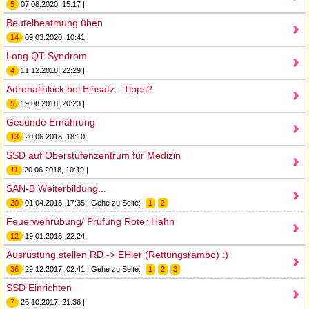
5
07.08.2020, 15:17 |
Beutelbeatmung üben
14
09.03.2020, 10:41 |
Long QT-Syndrom
4
11.12.2018, 22:29 |
Adrenalinkick bei Einsatz - Tipps?
5
19.08.2018, 20:23 |
Gesunde Ernährung
13
20.06.2018, 18:10 |
SSD auf Oberstufenzentrum für Medizin
11
20.06.2018, 10:19 |
SAN-B Weiterbildung...
20
01.04.2018, 17:35 | Gehe zu Seite:
1
2
Feuerwehrübung/ Prüfung Roter Hahn
12
19.01.2018, 22:24 |
Ausrüstung stellen RD -> EHler (Rettungsrambo) :)
36
29.12.2017, 02:41 | Gehe zu Seite:
1
2
3
SSD Einrichten
7
26.10.2017, 21:36 |