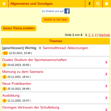
Allgemeines und Sonstiges
#
Switch to full style
Neues Thema erstellen
Seite
1
von
4
:
1
,
2
,
3
,
4
|
Nächste
Themen
[geschlossen] Wichtig:
Sammelthread: Abkürzungen
14
12.02.2012, 23:48 |
Duales Studium der Sportwissenschaften
2
03.02.2023, 20:55 |
Meinung zu dem Szenario
3
23.11.2021, 18:41 |
Neue Praktikanten
5
25.10.2021, 09:49 |
Ausbildung
3
11.11.2020, 15:47 |
Geringes Vertrauen der Schulleitung