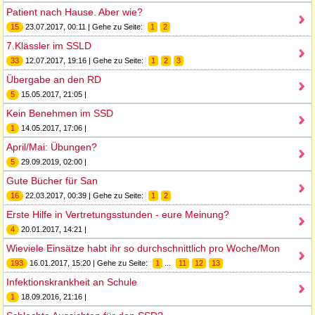
Patient nach Hause. Aber wie?
15
23.07.2017, 00:11 | Gehe zu Seite:
1
2
7.Klässler im SSLD
33
12.07.2017, 19:16 | Gehe zu Seite:
1
2
3
Übergabe an den RD
5
15.05.2017, 21:05 |
Kein Benehmen im SSD
1
14.05.2017, 17:06 |
April/Mai: Übungen?
5
29.09.2019, 02:00 |
Gute Bücher für San
16
22.03.2017, 00:39 | Gehe zu Seite:
1
2
Erste Hilfe in Vertretungsstunden - eure Meinung?
4
20.01.2017, 14:21 |
Wieviele Einsätze habt ihr so durchschnittlich pro Woche/Mon
193
16.01.2017, 15:20 | Gehe zu Seite:
1
...
11
12
13
Infektionskrankheit an Schule
1
18.09.2016, 21:16 |