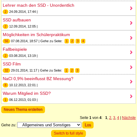
Lehrer mach den SSD - Unordentlich
2
24.09.2014, 17:44 |
SSD aufbauen
2
12.09.2014, 12:05 |
Möglichkeiten im Schülerpraktikum
56
07.08.2014, 18:57 | Gehe zu Seite:
1
2
3
4
Fallbeispiele
2
03.08.2014, 13:19 |
SSD Film
32
29.01.2014, 11:17 | Gehe zu Seite:
1
2
3
NaCl 0,9% beeinflusst BZ Messung?
8
10.12.2013, 22:01 |
Warum Mitglied im SSD?
1
06.12.2013, 01:03 |
Neues Thema erstellen
Seite
1
von
4
:
1
,
2
,
3
,
4
|
Nächste
Gehe zu:
Switch to full style