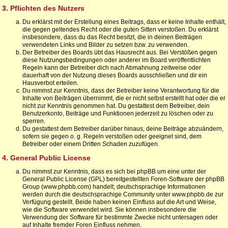
3. Pflichten des Nutzers
Du erklärst mit der Erstellung eines Beitrags, dass er keine Inhalte enthält,
die gegen geltendes Recht oder die guten Sitten verstoßen. Du erklärst
insbesondere, dass du das Recht besitzt, die in deinen Beiträgen
verwendeten Links und Bilder zu setzen bzw. zu verwenden.
Der Betreiber des Boards übt das Hausrecht aus. Bei Verstößen gegen
diese Nutzungsbedingungen oder anderer im Board veröffentlichten
Regeln kann der Betreiber dich nach Abmahnung zeitweise oder
dauerhaft von der Nutzung dieses Boards ausschließen und dir ein
Hausverbot erteilen.
Du nimmst zur Kenntnis, dass der Betreiber keine Verantwortung für die
Inhalte von Beiträgen übernimmt, die er nicht selbst erstellt hat oder die er
nicht zur Kenntnis genommen hat. Du gestattest dem Betreiber, dein
Benutzerkonto, Beiträge und Funktionen jederzeit zu löschen oder zu
sperren.
Du gestattest dem Betreiber darüber hinaus, deine Beiträge abzuändern,
sofern sie gegen o. g. Regeln verstoßen oder geeignet sind, dem
Betreiber oder einem Dritten Schaden zuzufügen.
4. General Public License
Du nimmst zur Kenntnis, dass es sich bei phpBB um eine unter der
General Public License (GPL) bereitgestellten Foren-Software der phpBB
Group (www.phpbb.com) handelt; deutschsprachige Informationen
werden durch die deutschsprachige Community unter www.phpbb.de zur
Verfügung gestellt. Beide haben keinen Einfluss auf die Art und Weise,
wie die Software verwendet wird. Sie können insbesondere die
Verwendung der Software für bestimmte Zwecke nicht untersagen oder
auf Inhalte fremder Foren Einfluss nehmen.