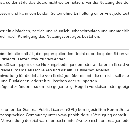
, so darfst du das Board nicht weiter nutzen. Für die Nutzung des Board
ssen und kann von beiden Seiten ohne Einhaltung einer Frist jederzei
iber ein einfaches, zeitlich und räumlich unbeschränktes und unentgel
 auch nach Kündigung des Nutzungsvertrages bestehen.
 keine Inhalte enthält, die gegen geltendes Recht oder die guten Sitten
d Bilder zu setzen bzw. zu verwenden.
Verstößen gegen diese Nutzungsbedingungen oder anderer im Board ver
ieses Boards ausschließen und dir ein Hausverbot erteilen.
twortung für die Inhalte von Beiträgen übernimmt, die er nicht selbst e
 und Funktionen jederzeit zu löschen oder zu sperren.
iträge abzuändern, sofern sie gegen o. g. Regeln verstoßen oder geeig
ne unter der General Public License (GPL) bereitgestellten Foren-So
schsprachige Community unter www.phpbb.de zur Verfügung gestellt. Be
 Verwendung der Software für bestimmte Zwecke nicht untersagen oder