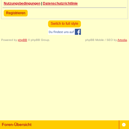
Nutzungsbedingungen
|
Datenschutzrichtlinie
Registrieren
Switch to full style
Powered by
phpBB
© phpBB Group.
phpBB Mobile / SEO by
Artodia
.
Foren-Übersicht