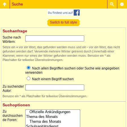
Suche
Switch to full style
Suchanfrage
Suche nach
Wörtern:
Setze ein
+
vor ein Wort, das gefunden werden muss und ein
-
vor ein Wort, das nicht
gefunden werden darf. Verwende mehrere Wörter getrennt durch
|
innerhalb einer
Klammer, wenn nur eines der Wörter gefunden werden muss. Benutze ein * als
Platzhalter für teilweise Übereinstimmungen.
Nach allen Begriffen suchen oder Suche wie angegeben
verwenden
Nach einem Begriff suchen
Zu suchender
Autor:
Benutze ein * als Platzhalter für teilweise Übereinstimmungen.
Suchoptionen
Zu
durchsuchen
de Foren: