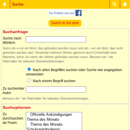
Suche
Switch to full style
Suchanfrage
Suche nach
Wörtern:
Setze ein
+
vor ein Wort, das gefunden werden muss und ein
-
vor ein Wort, das nicht
gefunden werden darf. Verwende mehrere Wörter getrennt durch
|
innerhalb einer
Klammer, wenn nur eines der Wörter gefunden werden muss. Benutze ein * als
Platzhalter für teilweise Übereinstimmungen.
Nach allen Begriffen suchen oder Suche wie angegeben
verwenden
Nach einem Begriff suchen
Zu suchender
Autor:
Benutze ein * als Platzhalter für teilweise Übereinstimmungen.
Suchoptionen
Zu
durchsuchen
de Foren: