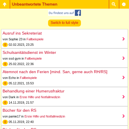
Unbeantwortete Themen
Switch to full style
Ausruf ins Sekreteriat
von Sophie 23 in
Fallbeispiele
0
02.02.2023, 23:25
Schulsanitätsdienst im Winter
von ssd gym in
Fallbeispiele
0
25.02.2022, 22:36
Atemnot nach den Ferien [mind. San, gerne auch RH/RS]
von Echo in
Fallbeispiele
0
05.12.2021, 15:53
Behandlung einer Humerusfraktur
von Dark in
Erste Hilfe und Notfallmedizin
0
14.11.2019, 21:57
Bücher für den RS
von pamie17 in
Erste Hilfe und Notfallmedizin
0
05.11.2019, 22:40