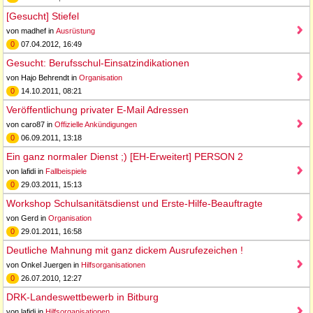
[Gesucht] Stiefel
von madhef in
Ausrüstung
0
07.04.2012, 16:49
Gesucht: Berufsschul-Einsatzindikationen
von Hajo Behrendt in
Organisation
0
14.10.2011, 08:21
Veröffentlichung privater E-Mail Adressen
von caro87 in
Offizielle Ankündigungen
0
06.09.2011, 13:18
Ein ganz normaler Dienst ;) [EH-Erweitert] PERSON 2
von lafidi in
Fallbeispiele
0
29.03.2011, 15:13
Workshop Schulsanitätsdienst und Erste-Hilfe-Beauftragte
von Gerd in
Organisation
0
29.01.2011, 16:58
Deutliche Mahnung mit ganz dickem Ausrufezeichen !
von Onkel Juergen in
Hilfsorganisationen
0
26.07.2010, 12:27
DRK-Landeswettbewerb in Bitburg
von lafidi in
Hilfsorganisationen