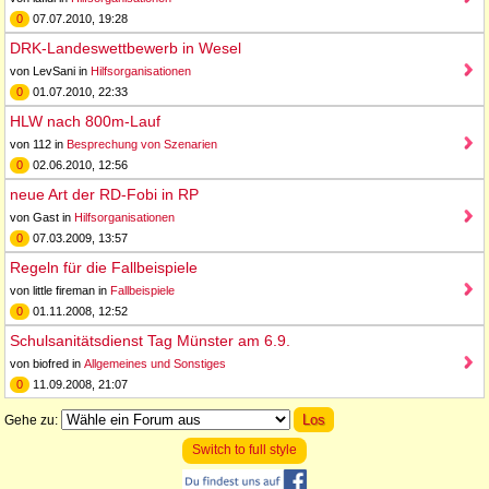
0
07.07.2010, 19:28
DRK-Landeswettbewerb in Wesel
von LevSani in
Hilfsorganisationen
0
01.07.2010, 22:33
HLW nach 800m-Lauf
von 112 in
Besprechung von Szenarien
0
02.06.2010, 12:56
neue Art der RD-Fobi in RP
von Gast in
Hilfsorganisationen
0
07.03.2009, 13:57
Regeln für die Fallbeispiele
von little fireman in
Fallbeispiele
0
01.11.2008, 12:52
Schulsanitätsdienst Tag Münster am 6.9.
von biofred in
Allgemeines und Sonstiges
0
11.09.2008, 21:07
Gehe zu:
Switch to full style