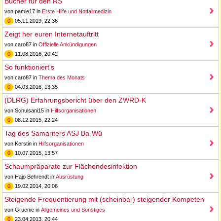
Bücher für den RS
von pamie17 in
Erste Hilfe und Notfallmedizin
0
05.11.2019, 22:36
Zeigt her euren Internetauftritt
von caro87 in
Offizielle Ankündigungen
0
11.08.2016, 20:42
So funktioniert's
von caro87 in
Thema des Monats
0
04.03.2016, 13:35
(DLRG) Erfahrungsbericht über den ZWRD-K
von Schulsani15 in
Hilfsorganisationen
0
08.12.2015, 22:24
Tag des Samariters ASJ Ba-Wü
von Kerstin in
Hilfsorganisationen
0
10.07.2015, 13:57
Schaumpräparate zur Flächendesinfektion
von Hajo Behrendt in
Ausrüstung
0
19.02.2014, 20:06
Steigende Frequentierung mit (scheinbar) steigender Kompeten
von Gruenie in
Allgemeines und Sonstiges
0
23.04.2013, 20:44