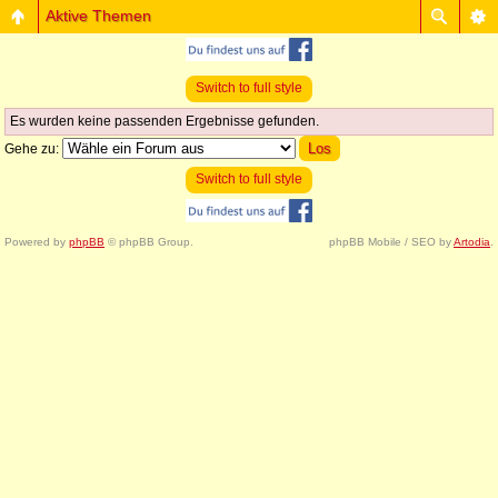
Aktive Themen
Switch to full style
Es wurden keine passenden Ergebnisse gefunden.
Gehe zu:
Switch to full style
Powered by
phpBB
© phpBB Group.
phpBB Mobile / SEO by
Artodia
.