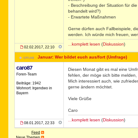
- Beschreibung der Situation für d
behandelt wird?)
- Erwartete Maßnahmen
Gerne dürfen auch Fallbeispiele, di
werden. Ich würde mich freuen, wen
...komplett lesen
(
Diskussion
)
02.02.2017, 22:10
Januar: Wer bildet euch aus/fort (Umfrage)
caro87
Diesen Monat gibt es mal eine Umfr
Foren-Team
fehlen, der möge sich bitte melden,
Mich interessiert auch, wie zufried
Beiträge: 1942
gerne ändern möchtet.
Wohnort: Irgendwo in
Bayern
Viele Grüße
Caro
...komplett lesen
(
Diskussion
)
08.01.2017, 22:33
Feed
Neue Themen