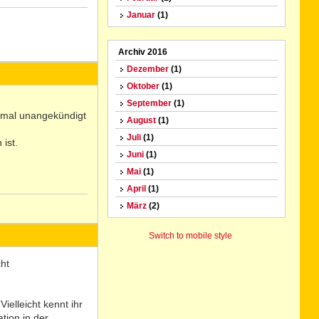
Januar
(1)
N
Archiv 2016
o
Dezember
(1)
Oktober
(1)
September
(1)
 mal unangekündigt
August
(1)
Juli
(1)
ist.
Juni
(1)
Mai
(1)
April
(1)
März
(2)
N
o
Switch to mobile style
ht
ielleicht kennt ihr
tion in der