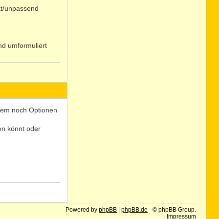
at/unpassend
nd umformuliert
N
o
 Wem noch Optionen
len könnt oder
N
o
Powered by
phpBB
|
phpBB.de
- © phpBB Group.
Impressum