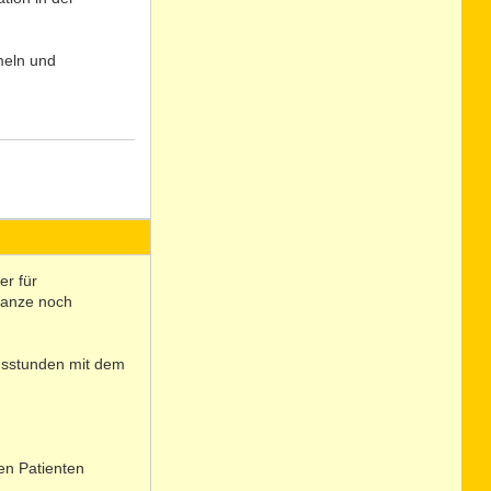
meln und
N
o
er für
ganze noch
ngsstunden mit dem
den Patienten