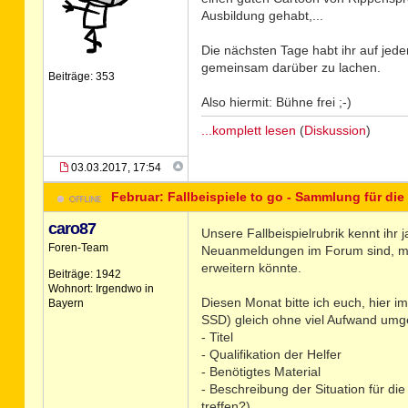
Ausbildung gehabt,...
Die nächsten Tage habt ihr auf jede
gemeinsam darüber zu lachen.
Beiträge: 353
Also hiermit: Bühne frei ;-)
...komplett lesen
(
Diskussion
)
03.03.2017, 17:54
Februar: Fallbeispiele to go - Sammlung für die
caro87
Unsere Fallbeispielrubrik kennt ihr
Foren-Team
Neuanmeldungen im Forum sind, mö
erweitern könnte.
Beiträge: 1942
Wohnort: Irgendwo in
Diesen Monat bitte ich euch, hier i
Bayern
SSD) gleich ohne viel Aufwand umge
- Titel
- Qualifikation der Helfer
- Benötigtes Material
- Beschreibung der Situation für di
treffen?)