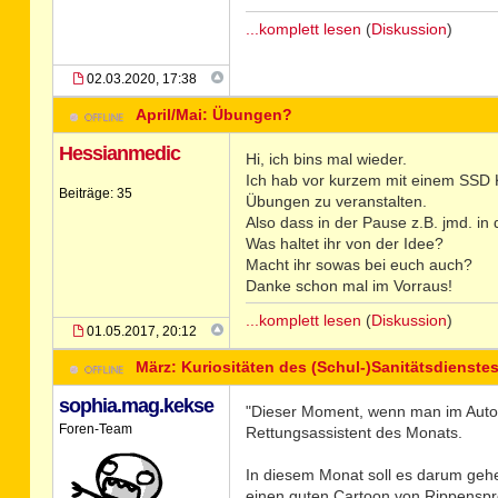
...komplett lesen
(
Diskussion
)
02.03.2020, 17:38
April/Mai: Übungen?
Hessianmedic
Hi, ich bins mal wieder.
Ich hab vor kurzem mit einem SSD 
Beiträge: 35
Übungen zu veranstalten.
Also dass in der Pause z.B. jmd. i
Was haltet ihr von der Idee?
Macht ihr sowas bei euch auch?
Danke schon mal im Vorraus!
...komplett lesen
(
Diskussion
)
01.05.2017, 20:12
März: Kuriositäten des (Schul-)Sanitätsdienste
sophia.mag.kekse
"Dieser Moment, wenn man im Auto no
Foren-Team
Rettungsassistent des Monats.
In diesem Monat soll es darum gehen
einen guten Cartoon von Rippenspreiz