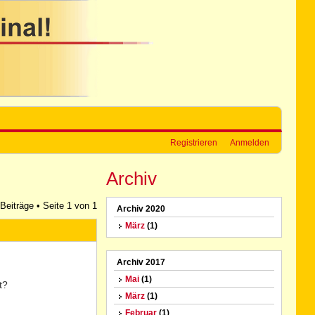
Registrieren
Anmelden
Archiv
 Beiträge • Seite
1
von
1
Archiv 2020
März
(1)
Archiv 2017
Mai
(1)
t?
März
(1)
Februar
(1)