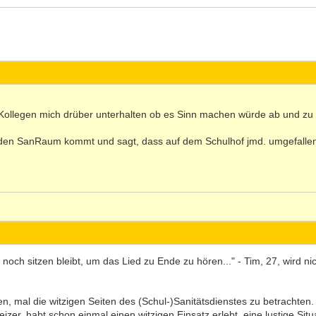
Kollegen mich drüber unterhalten ob es Sinn machen würde ab und zu
n den SanRaum kommt und sagt, dass auf dem Schulhof jmd. umgefallen 
s
ch sitzen bleibt, um das Lied zu Ende zu hören..." - Tim, 27, wird nic
, mal die witzigen Seiten des (Schul-)Sanitätsdienstes zu betrachten. V
er, habt schon einmal einen witzigen Einsatz erlebt, eine lustige Situa