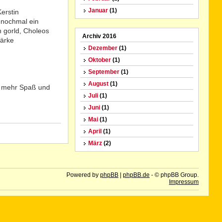
Januar
(1)
erstin
 nochmal ein
n gorld, Choleos
Archiv 2016
ärke
Dezember
(1)
Oktober
(1)
September
(1)
August
(1)
er mehr Spaß und
Juli
(1)
Juni
(1)
Mai
(1)
April
(1)
N
o
März
(2)
Powered by
phpBB
|
phpBB.de
- © phpBB Group.
Impressum