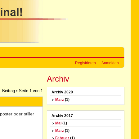
Registrieren
Anmelden
Archiv
1 Beitrag • Seite
1
von
1
Archiv 2020
März
(1)
oster oder stiller
Archiv 2017
Mai
(1)
März
(1)
Februar
(1)