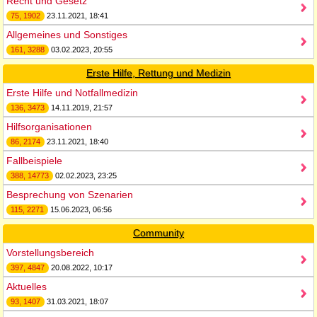
Recht und Gesetz
75, 1902
23.11.2021, 18:41
Allgemeines und Sonstiges
161, 3288
03.02.2023, 20:55
Erste Hilfe, Rettung und Medizin
Erste Hilfe und Notfallmedizin
136, 3473
14.11.2019, 21:57
Hilfsorganisationen
86, 2174
23.11.2021, 18:40
Fallbeispiele
388, 14773
02.02.2023, 23:25
Besprechung von Szenarien
115, 2271
15.06.2023, 06:56
Community
Vorstellungsbereich
397, 4847
20.08.2022, 10:17
Aktuelles
93, 1407
31.03.2021, 18:07