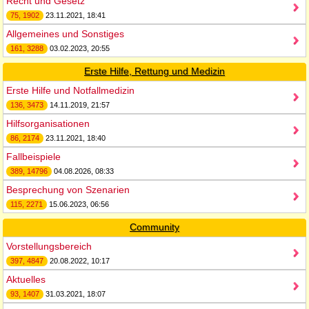
Recht und Gesetz
75, 1902
23.11.2021, 18:41
Allgemeines und Sonstiges
161, 3288
03.02.2023, 20:55
Erste Hilfe, Rettung und Medizin
Erste Hilfe und Notfallmedizin
136, 3473
14.11.2019, 21:57
Hilfsorganisationen
86, 2174
23.11.2021, 18:40
Fallbeispiele
389, 14796
04.08.2026, 08:33
Besprechung von Szenarien
115, 2271
15.06.2023, 06:56
Community
Vorstellungsbereich
397, 4847
20.08.2022, 10:17
Aktuelles
93, 1407
31.03.2021, 18:07