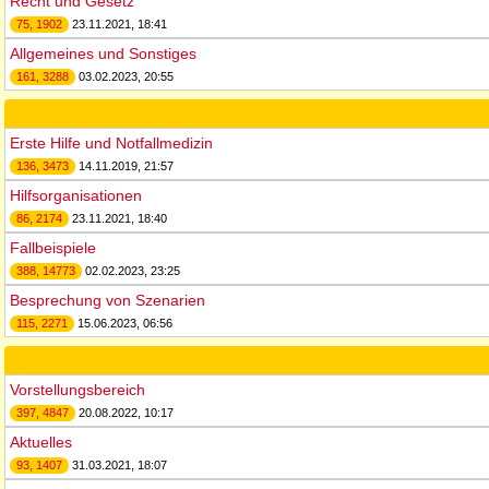
Recht und Gesetz
75, 1902
23.11.2021, 18:41
Allgemeines und Sonstiges
161, 3288
03.02.2023, 20:55
Erste Hilfe und Notfallmedizin
136, 3473
14.11.2019, 21:57
Hilfsorganisationen
86, 2174
23.11.2021, 18:40
Fallbeispiele
388, 14773
02.02.2023, 23:25
Besprechung von Szenarien
115, 2271
15.06.2023, 06:56
Vorstellungsbereich
397, 4847
20.08.2022, 10:17
Aktuelles
93, 1407
31.03.2021, 18:07