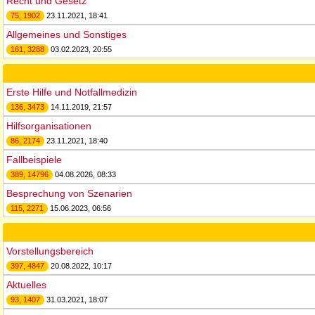
Recht und Gesetz
75, 1902
23.11.2021, 18:41
Allgemeines und Sonstiges
161, 3288
03.02.2023, 20:55
Erste Hilfe und Notfallmedizin
136, 3473
14.11.2019, 21:57
Hilfsorganisationen
86, 2174
23.11.2021, 18:40
Fallbeispiele
389, 14796
04.08.2026, 08:33
Besprechung von Szenarien
115, 2271
15.06.2023, 06:56
Vorstellungsbereich
397, 4847
20.08.2022, 10:17
Aktuelles
93, 1407
31.03.2021, 18:07