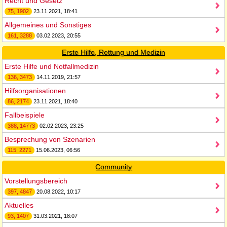
Recht und Gesetz
75, 1902
23.11.2021, 18:41
Allgemeines und Sonstiges
161, 3288
03.02.2023, 20:55
Erste Hilfe, Rettung und Medizin
Erste Hilfe und Notfallmedizin
136, 3473
14.11.2019, 21:57
Hilfsorganisationen
86, 2174
23.11.2021, 18:40
Fallbeispiele
388, 14773
02.02.2023, 23:25
Besprechung von Szenarien
115, 2271
15.06.2023, 06:56
Community
Vorstellungsbereich
397, 4847
20.08.2022, 10:17
Aktuelles
93, 1407
31.03.2021, 18:07