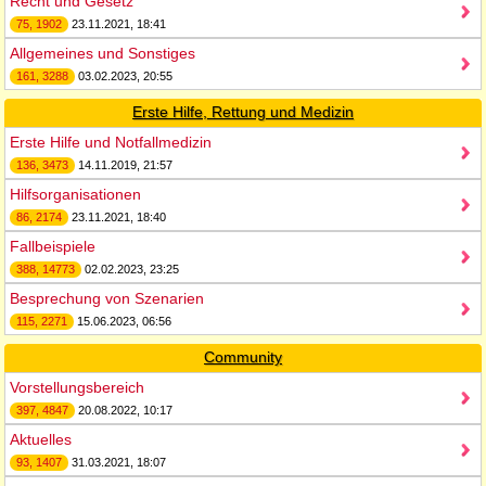
Recht und Gesetz
75, 1902
23.11.2021, 18:41
Allgemeines und Sonstiges
161, 3288
03.02.2023, 20:55
Erste Hilfe, Rettung und Medizin
Erste Hilfe und Notfallmedizin
136, 3473
14.11.2019, 21:57
Hilfsorganisationen
86, 2174
23.11.2021, 18:40
Fallbeispiele
388, 14773
02.02.2023, 23:25
Besprechung von Szenarien
115, 2271
15.06.2023, 06:56
Community
Vorstellungsbereich
397, 4847
20.08.2022, 10:17
Aktuelles
93, 1407
31.03.2021, 18:07