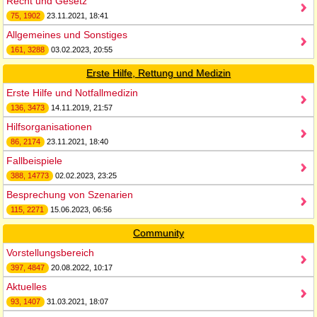
Recht und Gesetz
75, 1902
23.11.2021, 18:41
Allgemeines und Sonstiges
161, 3288
03.02.2023, 20:55
Erste Hilfe, Rettung und Medizin
Erste Hilfe und Notfallmedizin
136, 3473
14.11.2019, 21:57
Hilfsorganisationen
86, 2174
23.11.2021, 18:40
Fallbeispiele
388, 14773
02.02.2023, 23:25
Besprechung von Szenarien
115, 2271
15.06.2023, 06:56
Community
Vorstellungsbereich
397, 4847
20.08.2022, 10:17
Aktuelles
93, 1407
31.03.2021, 18:07