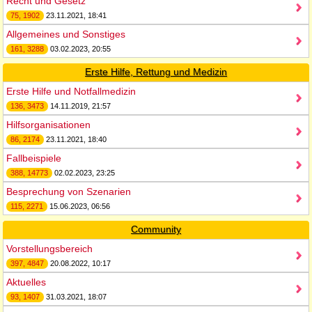
Recht und Gesetz
75, 1902
23.11.2021, 18:41
Allgemeines und Sonstiges
161, 3288
03.02.2023, 20:55
Erste Hilfe, Rettung und Medizin
Erste Hilfe und Notfallmedizin
136, 3473
14.11.2019, 21:57
Hilfsorganisationen
86, 2174
23.11.2021, 18:40
Fallbeispiele
388, 14773
02.02.2023, 23:25
Besprechung von Szenarien
115, 2271
15.06.2023, 06:56
Community
Vorstellungsbereich
397, 4847
20.08.2022, 10:17
Aktuelles
93, 1407
31.03.2021, 18:07