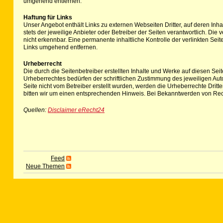
umgehend entfernen.
Haftung für Links
Unser Angebot enthält Links zu externen Webseiten Dritter, auf deren Inha
stets der jeweilige Anbieter oder Betreiber der Seiten verantwortlich. Di
nicht erkennbar. Eine permanente inhaltliche Kontrolle der verlinkten Se
Links umgehend entfernen.
Urheberrecht
Die durch die Seitenbetreiber erstellten Inhalte und Werke auf diesen Se
Urheberrechtes bedürfen der schriftlichen Zustimmung des jeweiligen Autor
Seite nicht vom Betreiber erstellt wurden, werden die Urheberrechte Drit
bitten wir um einen entsprechenden Hinweis. Bei Bekanntwerden von Rec
Quellen:
Disclaimer eRecht24
Feed
Neue Themen