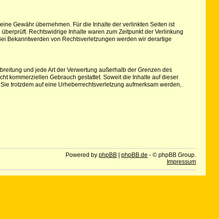
keine Gewähr übernehmen. Für die Inhalte der verlinkten Seiten ist
e überprüft. Rechtswidrige Inhalte waren zum Zeitpunkt der Verlinkung
r. Bei Bekanntwerden von Rechtsverletzungen werden wir derartige
erbreitung und jede Art der Verwertung außerhalb der Grenzen des
cht kommerziellen Gebrauch gestattet. Soweit die Inhalte auf dieser
ten Sie trotzdem auf eine Urheberrechtsverletzung aufmerksam werden,
Powered by
phpBB
|
phpBB.de
- © phpBB Group.
Impressum