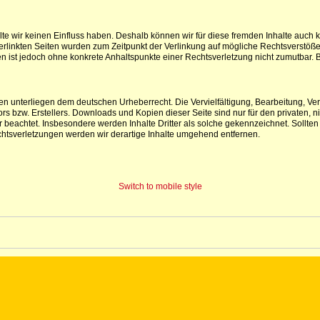
lte wir keinen Einfluss haben. Deshalb können wir für diese fremden Inhalte auch 
e verlinkten Seiten wurden zum Zeitpunkt der Verlinkung auf mögliche Rechtsverstöß
iten ist jedoch ohne konkrete Anhaltspunkte einer Rechtsverletzung nicht zumutba
iten unterliegen dem deutschen Urheberrecht. Die Vervielfältigung, Bearbeitung, V
s bzw. Erstellers. Downloads und Kopien dieser Seite sind nur für den privaten, ni
ter beachtet. Insbesondere werden Inhalte Dritter als solche gekennzeichnet. Soll
htsverletzungen werden wir derartige Inhalte umgehend entfernen.
Switch to mobile style