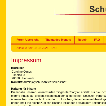
Foren-Übersicht
Thema des Monats
Regeln
FAQ
Aktuelle Zeit: 08.08.2026, 10:52
Impressum
Betreiber
Caroline Olmes
Esperstr. 3
90180 Uttenreuth
Kontakt:
admin[at]schulsaniteatsdienst.net
Haftung für Inhalte
Die Inhalte unserer Seiten wurden mit größter Sorgfalt erstellt. Für die R
eigene Inhalte auf diesen Seiten nach den allgemeinen Gesetzen verantwor
überwachen oder nach Umständen zu forschen, die auf eine rechtswidrige
unberührt. Eine diesbezügliche Haftung ist jedoch erst ab dem Zeitpunk