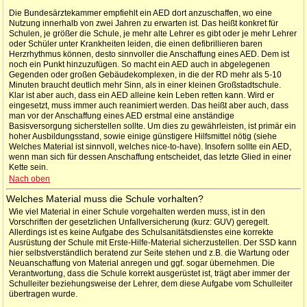
Die Bundesärztekammer empfiehlt ein AED dort anzuschaffen, wo eine
Nutzung innerhalb von zwei Jahren zu erwarten ist. Das heißt konkret für
Schulen, je größer die Schule, je mehr alte Lehrer es gibt oder je mehr Lehrer
oder Schüler unter Krankheiten leiden, die einen defibrillieren baren
Herzrhythmus können, desto sinnvoller die Anschaffung eines AED. Dem ist
noch ein Punkt hinzuzufügen. So macht ein AED auch in abgelegenen
Gegenden oder großen Gebäudekomplexen, in die der RD mehr als 5-10
Minuten braucht deutlich mehr Sinn, als in einer kleinen Großstadtschule.
Klar ist aber auch, dass ein AED alleine kein Leben retten kann. Wird er
eingesetzt, muss immer auch reanimiert werden. Das heißt aber auch, dass
man vor der Anschaffung eines AED erstmal eine anständige
Basisversorgung sicherstellen sollte. Um dies zu gewährleisten, ist primär ein
hoher Ausbildungsstand, sowie einige günstigere Hilfsmittel nötig (siehe
Welches Material ist sinnvoll, welches nice-to-have). Insofern sollte ein AED,
wenn man sich für dessen Anschaffung entscheidet, das letzte Glied in einer
Kette sein.
Nach oben
Welches Material muss die Schule vorhalten?
Wie viel Material in einer Schule vorgehalten werden muss, ist in den
Vorschriften der gesetzlichen Unfallversicherung (kurz: GUV) geregelt.
Allerdings ist es keine Aufgabe des Schulsanitätsdienstes eine korrekte
Ausrüstung der Schule mit Erste-Hilfe-Material sicherzustellen. Der SSD kann
hier selbstverständlich beratend zur Seite stehen und z.B. die Wartung oder
Neuanschaffung von Material anregen und ggf. sogar übernehmen. Die
Verantwortung, dass die Schule korrekt ausgerüstet ist, trägt aber immer der
Schulleiter beziehungsweise der Lehrer, dem diese Aufgabe vom Schulleiter
übertragen wurde.