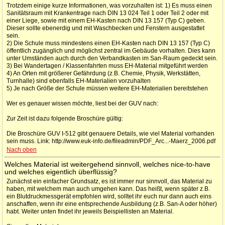
Trotzdem einige kurze Informationen, was vorzuhalten ist: 1) Es muss einen
Sanitätsraum mit Krankentrage nach DIN 13 024 Teil 1 oder Teil 2 oder mit
einer Liege, sowie mit einem EH-Kasten nach DIN 13 157 (Typ C) geben.
Dieser sollte ebenerdig und mit Waschbecken und Fenstern ausgestattet
sein.
2) Die Schule muss mindestens einen EH-Kasten nach DIN 13 157 (Typ C)
öffentlich zugänglich und möglichst zentral im Gebäude vorhalten. Dies kann
unter Umständen auch durch den Verbandkasten im San-Raum gedeckt sein.
3) Bei Wandertagen / Klassenfahrten muss EH-Material mitgeführt werden
4) An Orten mit größerer Gefährdung (z.B. Chemie, Physik, Werkstätten,
Turnhalle) sind ebenfalls EH-Materialien vorzuhalten
5) Je nach Größe der Schule müssen weitere EH-Materialien bereitstehen
Wer es genauer wissen möchte, liest bei der GUV nach:
Zur Zeit ist dazu folgende Broschüre gültig:
Die Broschüre GUV I-512 gibt genauere Details, wie viel Material vorhanden
sein muss. Link: http://www.euk-info.de/fileadmin/PDF_Arc...-Maerz_2006.pdf
Nach oben
Welches Material ist weitergehend sinnvoll, welches nice-to-have
und welches eigentlich überflüssig?
Zunächst ein einfacher Grundsatz, es ist immer nur sinnvoll, das Material zu
haben, mit welchem man auch umgehen kann. Das heißt, wenn später z.B.
ein Blutdruckmessgerät empfohlen wird, solltet ihr euch nur dann auch eins
anschaffen, wenn ihr eine entsprechende Ausbildung (z.B. San-A oder höher)
habt. Weiter unten findet ihr jeweils Beispiellisten an Material.