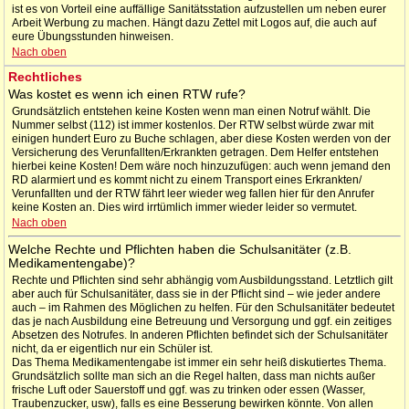
ist es von Vorteil eine auffällige Sanitätsstation aufzustellen um neben eurer
Arbeit Werbung zu machen. Hängt dazu Zettel mit Logos auf, die auch auf
eure Übungsstunden hinweisen.
Nach oben
Rechtliches
Was kostet es wenn ich einen RTW rufe?
Grundsätzlich entstehen keine Kosten wenn man einen Notruf wählt. Die
Nummer selbst (112) ist immer kostenlos. Der RTW selbst würde zwar mit
einigen hundert Euro zu Buche schlagen, aber diese Kosten werden von der
Versicherung des Verunfallten/Erkrankten getragen. Dem Helfer entstehen
hierbei keine Kosten! Dem wäre noch hinzuzufügen: auch wenn jemand den
RD alarmiert und es kommt nicht zu einem Transport eines Erkrankten/
Verunfallten und der RTW fährt leer wieder weg fallen hier für den Anrufer
keine Kosten an. Dies wird irrtümlich immer wieder leider so vermutet.
Nach oben
Welche Rechte und Pflichten haben die Schulsanitäter (z.B.
Medikamentengabe)?
Rechte und Pflichten sind sehr abhängig vom Ausbildungsstand. Letztlich gilt
aber auch für Schulsanitäter, dass sie in der Pflicht sind – wie jeder andere
auch – im Rahmen des Möglichen zu helfen. Für den Schulsanitäter bedeutet
das je nach Ausbildung eine Betreuung und Versorgung und ggf. ein zeitiges
Absetzen des Notrufes. In anderen Pflichten befindet sich der Schulsanitäter
nicht, da er eigentlich nur ein Schüler ist.
Das Thema Medikamentengabe ist immer ein sehr heiß diskutiertes Thema.
Grundsätzlich sollte man sich an die Regel halten, dass man nichts außer
frische Luft oder Sauerstoff und ggf. was zu trinken oder essen (Wasser,
Traubenzucker, usw), falls es eine Besserung bewirken könnte. Von allen