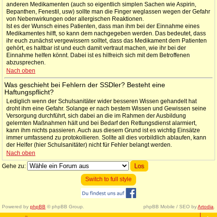
anderen Medikamenten (auch so eigentlich simplen Sachen wie Aspirin,
Bepanthen, Fenestil, usw) sollte man die Finger weglassen wegen der Gefahr
von Nebenwirkungen oder allergischen Reaktionen.
Ist es der Wunsch eines Patienten, dass man ihm bei der Einnahme eines
Medikamentes hilft, so kann dem nachgegeben werden. Das bedeutet, dass
ihr euch zunächst vergewissern solltet, dass das Medikament dem Patienten
gehört, es haltbar ist und euch damit vertraut machen, wie ihr bei der
Einnahme helfen könnt. Dabei ist es hilfreich sich mit dem Betroffenen
abzusprechen.
Nach oben
Was geschieht bei Fehlern der SSDler? Besteht eine
Haftungspflicht?
Lediglich wenn der Schulsanitäter wider besseren Wissen gehandelt hat
droht ihm eine Gefahr. Solange er nach bestem Wissen und Gewissen seine
Versorgung durchführt, sich dabei an die im Rahmen der Ausbildung
gelernten Maßnahmen hält und bei Bedarf den Rettungsdienst alarmiert,
kann ihm nichts passieren. Auch aus diesem Grund ist es wichtig Einsätze
immer umfassend zu protokollieren. Sollte all dies vorbildlich ablaufen, kann
der Helfer (hier Schulsanitäter) nicht für Fehler belangt werden.
Nach oben
Gehe zu:
Switch to full style
Powered by
phpBB
© phpBB Group.
phpBB Mobile / SEO by
Artodia
.