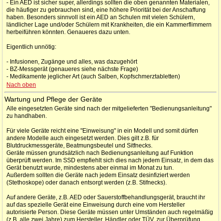
- Ein AED ist sicher super, allerdings sollten die oben genannten Materialen,
die häufiger zu gebrauchen sind, eine höhere Priorität bei der Anschaffung
haben. Besonders sinnvoll ist ein AED an Schulen mit vielen Schülern,
ländlicher Lage und/oder Schülern mit Krankheiten, die ein Kammerflimmern
herbeiführen könnten. Genaueres dazu unten.
Eigentlich unnötig:
- Infusionen, Zugänge und alles, was dazugehört
- BZ-Messgerät (genaueres siehe nächste Frage)
- Medikamente jeglicher Art (auch Salben, Kopfschmerztabletten)
Nach oben
Wartung und Pflege der Geräte
Alle eingesetzten Geräte sind nach der mitgelieferten "Bedienungsanleitung"
zu handhaben.
Für viele Geräte reicht eine "Einweisung" in ein Modell und somit dürfen
andere Modelle auch eingesetzt werden. Dies gilt z.B. für
Blutdruckmessgeräte, Beatmungsbeutel und Sitfnecks.
Geräte müssen grundsätzlich nach Bedienungsanleitung auf Funktion
überprüft werden. Im SSD empfiehlt sich dies nach jedem Einsatz, in dem das
Gerät benutzt wurde, mindestens aber einmal im Monat zu tun.
Außerdem sollten die Geräte nach jedem Einsatz desinfiziert werden
(Stethoskope) oder danach entsorgt werden (z.B. Stifnecks).
Auf andere Geräte, z.B. AED oder Sauerstoffbehandlungsgerät, braucht ihr
auf das spezielle Gerät eine Einweisung durch eine vom Hersteller
autorisierte Person. Diese Geräte müssen unter Umständen auch regelmäßig
(z.B. alle zwei Jahre) zum Hersteller, Händler oder TÜV, zur Überprüfung.