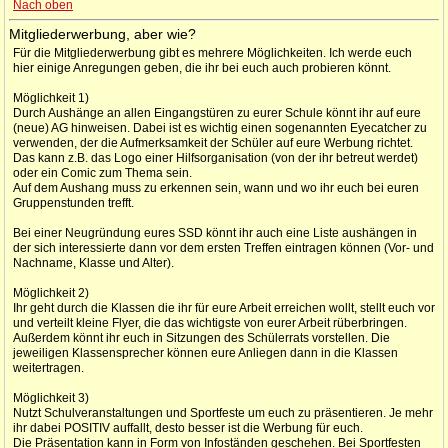
Nach oben
Mitgliederwerbung, aber wie?
Für die Mitgliederwerbung gibt es mehrere Möglichkeiten. Ich werde euch
hier einige Anregungen geben, die ihr bei euch auch probieren könnt.
Möglichkeit 1)
Durch Aushänge an allen Eingangstüren zu eurer Schule könnt ihr auf eure
(neue) AG hinweisen. Dabei ist es wichtig einen sogenannten Eyecatcher zu
verwenden, der die Aufmerksamkeit der Schüler auf eure Werbung richtet.
Das kann z.B. das Logo einer Hilfsorganisation (von der ihr betreut werdet)
oder ein Comic zum Thema sein.
Auf dem Aushang muss zu erkennen sein, wann und wo ihr euch bei euren
Gruppenstunden trefft.
Bei einer Neugründung eures SSD könnt ihr auch eine Liste aushängen in
der sich interessierte dann vor dem ersten Treffen eintragen können (Vor- und
Nachname, Klasse und Alter).
Möglichkeit 2)
Ihr geht durch die Klassen die ihr für eure Arbeit erreichen wollt, stellt euch vor
und verteilt kleine Flyer, die das wichtigste von eurer Arbeit rüberbringen.
Außerdem könnt ihr euch in Sitzungen des Schülerrats vorstellen. Die
jeweiligen Klassensprecher können eure Anliegen dann in die Klassen
weitertragen.
Möglichkeit 3)
Nutzt Schulveranstaltungen und Sportfeste um euch zu präsentieren. Je mehr
ihr dabei POSITIV auffallt, desto besser ist die Werbung für euch.
Die Präsentation kann in Form von Infoständen geschehen. Bei Sportfesten