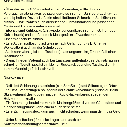
Sinnvolles Material:
- Über die nach GUV vorzuhaltenden Materialen, solltet ihr das
Verbrauchsmaterial, was schätzungsweise in einem Jahr verbraucht wird,
vorrätig halten. Dazu ist z.B. ein abschließbarer Schrank im Sanitätsraum
sinnvoll. Dazu zählen auch ausreichend Einmalhandschuhe passender
Größe und Händedesinfektionsmittel.
- Ebenso sind Kühlpacks (z.B. wieder verwendbare in einem Gefrier- oder
Kühlschrank) und ein Blutdruck-Messgerät mit Erwachsenen- und
Kindermanschette sinnvoll.
- Eine Augenspüllösung sollte es je nach Gefährdung (z.B. Chemie,
Werkstätten) auch an der Schule geben
- Auch sehr wichtig ist eine Taschen(beatmungs)maske, für den Fall einer
Reanimation
- Damit ihr euer Material auch bei Einsätzen außerhalb des Sanitätsraumes
schnell griffbereit habt, ist ein kleiner Rucksack oder eine Tasche, die mit
eurem Material gefüllt ist sinnvoll.
Nice-to-have:
- Nett sind Schienungsmaterialen (à la SamSplint) und Stifnecks, da Brüche
und HWS-Verletzungen häufiger in der Schule vorkommen (Beispiel: Beim
Sturz während des Kippeln mit dem Kopf-/Nackenbereich gegen den
Heizkörper geknallt).
- Ein Beatmungsbeutel mit versch. Maskengrößen, diversen Güdeltuben und
einer Absaugpumpe kann einem auch sehr helfen
- Eine Zahnrettungsbox kann auch nicht schaden, wenn man denn das Geld
hat
- Unter Umständen (ländliche Lage) kann auch ein
Sauerstoffbehandlungsgerät sinnvoll sein