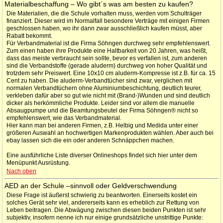
Materialbeschaffung – Wo gibt´s was am besten zu kaufen?
Die Materialien, die die Schule vorhalten muss, werden vom Schulträger
finanziert. Dieser wird im Normalfall besondere Verträge mit einigen Firmen
geschlossen haben, wo ihr dann zwar ausschließlich kaufen müsst, aber
Rabatt bekommt.
Für Verbandmaterial ist die Firma Söhngen durchweg sehr empfehlenswert.
Zum einen haben ihre Produkte eine Haltbarkeit von 20 Jahren, was heißt,
dass das meiste verbraucht sein sollte, bevor es verfallen ist, zum anderen
sind die Verbandstoffe (gerade aluderm) durchweg von hoher Qualität und
trotzdem sehr Preiswert. Eine 10x10 cm aluderm-Kompresse ist z.B. für ca. 15
Cent zu haben. Die aluderm-Verbandtücher sind zwar, verglichen mit
normalen Verbandtüchern ohne Aluminiumbeschichtung, deutlich teurer,
verkleben dafür aber so gut wie nicht mit (Brand-)Wunden und sind deutlich
dicker als herkömmliche Produkte. Leider sind vor allem die manuelle
Absaugpumpe und die Beamtungsbeutel der Firma Söhngen® nicht so
empfehlenswert, wie das Verbandmaterial.
Hier kann man bei anderen Firmen, z.B. Helbig und Medida unter einer
größeren Auswahl an hochwertigen Markenprodukten wählen. Aber auch bei
ebay lassen sich die ein oder anderen Schnäppchen machen.
Eine ausführliche Liste diverser Onlineshops findet sich hier unter dem
Menüpunkt Ausrüstung.
Nach oben
AED an der Schule –sinnvoll oder Geldverschwendung
Diese Frage ist äußerst schwierig zu beantworten. Einerseits kostet ein
solches Gerät sehr viel, andererseits kann es erheblich zur Rettung von
Leben beitragen. Die Abwägung zwischen diesen beiden Punkten ist sehr
subjektiv, insofern nenne ich nur einige grundsätzliche unstrittige Punkte: