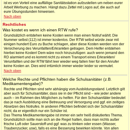
ist es von Vorteil eine auffällige Sanitätsstation aufzustellen um neben eurer
Arbeit Werbung zu machen. Hängt dazu Zettel mit Logos auf, die auch auf
eure Übungsstunden hinweisen.
Nach oben
Rechtliches
Was kostet es wenn ich einen RTW rufe?
Grundsätzlich entstehen keine Kosten wenn man einen Notruf wählt. Die
Nummer selbst (112) ist immer kostenlos. Der RTW selbst würde zwar mit
einigen hundert Euro zu Buche schlagen, aber diese Kosten werden von der
Versicherung des Verunfallten/Erkrankten getragen. Dem Helfer entstehen
hierbei keine Kosten! Dem wäre noch hinzuzufügen: auch wenn jemand den
RD alarmiert und es kommt nicht zu einem Transport eines Erkrankten/
Verunfallten und der RTW fährt leer wieder weg fallen hier für den Anrufer
keine Kosten an. Dies wird irrtümlich immer wieder leider so vermutet.
Nach oben
Welche Rechte und Pflichten haben die Schulsanitäter (z.B.
Medikamentengabe)?
Rechte und Pflichten sind sehr abhängig vom Ausbildungsstand. Letztlich gilt
aber auch für Schulsanitäter, dass sie in der Pflicht sind – wie jeder andere
auch – im Rahmen des Möglichen zu helfen. Für den Schulsanitäter bedeutet
das je nach Ausbildung eine Betreuung und Versorgung und ggf. ein zeitiges
Absetzen des Notrufes. In anderen Pflichten befindet sich der Schulsanitäter
nicht, da er eigentlich nur ein Schüler ist.
Das Thema Medikamentengabe ist immer ein sehr heiß diskutiertes Thema.
Grundsätzlich sollte man sich an die Regel halten, dass man nichts außer
frische Luft oder Sauerstoff und ggf. was zu trinken oder essen (Wasser,
Traubenzucker, usw), falls es eine Besserung bewirken könnte. Von allen