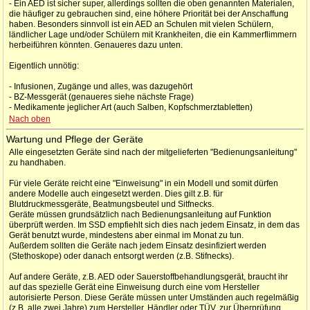
- Ein AED ist sicher super, allerdings sollten die oben genannten Materialen,
die häufiger zu gebrauchen sind, eine höhere Priorität bei der Anschaffung
haben. Besonders sinnvoll ist ein AED an Schulen mit vielen Schülern,
ländlicher Lage und/oder Schülern mit Krankheiten, die ein Kammerflimmern
herbeiführen könnten. Genaueres dazu unten.
Eigentlich unnötig:
- Infusionen, Zugänge und alles, was dazugehört
- BZ-Messgerät (genaueres siehe nächste Frage)
- Medikamente jeglicher Art (auch Salben, Kopfschmerztabletten)
Nach oben
Wartung und Pflege der Geräte
Alle eingesetzten Geräte sind nach der mitgelieferten "Bedienungsanleitung"
zu handhaben.
Für viele Geräte reicht eine "Einweisung" in ein Modell und somit dürfen
andere Modelle auch eingesetzt werden. Dies gilt z.B. für
Blutdruckmessgeräte, Beatmungsbeutel und Sitfnecks.
Geräte müssen grundsätzlich nach Bedienungsanleitung auf Funktion
überprüft werden. Im SSD empfiehlt sich dies nach jedem Einsatz, in dem das
Gerät benutzt wurde, mindestens aber einmal im Monat zu tun.
Außerdem sollten die Geräte nach jedem Einsatz desinfiziert werden
(Stethoskope) oder danach entsorgt werden (z.B. Stifnecks).
Auf andere Geräte, z.B. AED oder Sauerstoffbehandlungsgerät, braucht ihr
auf das spezielle Gerät eine Einweisung durch eine vom Hersteller
autorisierte Person. Diese Geräte müssen unter Umständen auch regelmäßig
(z.B. alle zwei Jahre) zum Hersteller, Händler oder TÜV, zur Überprüfung.