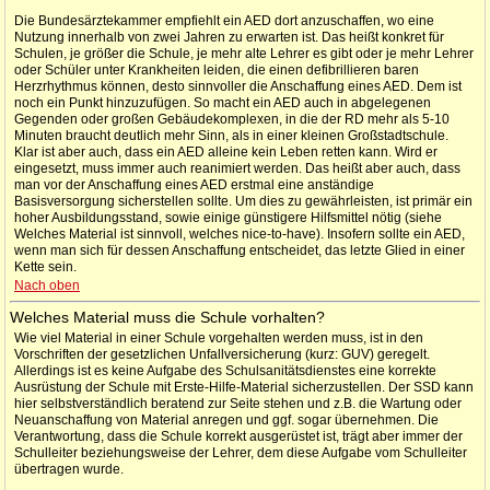
Die Bundesärztekammer empfiehlt ein AED dort anzuschaffen, wo eine
Nutzung innerhalb von zwei Jahren zu erwarten ist. Das heißt konkret für
Schulen, je größer die Schule, je mehr alte Lehrer es gibt oder je mehr Lehrer
oder Schüler unter Krankheiten leiden, die einen defibrillieren baren
Herzrhythmus können, desto sinnvoller die Anschaffung eines AED. Dem ist
noch ein Punkt hinzuzufügen. So macht ein AED auch in abgelegenen
Gegenden oder großen Gebäudekomplexen, in die der RD mehr als 5-10
Minuten braucht deutlich mehr Sinn, als in einer kleinen Großstadtschule.
Klar ist aber auch, dass ein AED alleine kein Leben retten kann. Wird er
eingesetzt, muss immer auch reanimiert werden. Das heißt aber auch, dass
man vor der Anschaffung eines AED erstmal eine anständige
Basisversorgung sicherstellen sollte. Um dies zu gewährleisten, ist primär ein
hoher Ausbildungsstand, sowie einige günstigere Hilfsmittel nötig (siehe
Welches Material ist sinnvoll, welches nice-to-have). Insofern sollte ein AED,
wenn man sich für dessen Anschaffung entscheidet, das letzte Glied in einer
Kette sein.
Nach oben
Welches Material muss die Schule vorhalten?
Wie viel Material in einer Schule vorgehalten werden muss, ist in den
Vorschriften der gesetzlichen Unfallversicherung (kurz: GUV) geregelt.
Allerdings ist es keine Aufgabe des Schulsanitätsdienstes eine korrekte
Ausrüstung der Schule mit Erste-Hilfe-Material sicherzustellen. Der SSD kann
hier selbstverständlich beratend zur Seite stehen und z.B. die Wartung oder
Neuanschaffung von Material anregen und ggf. sogar übernehmen. Die
Verantwortung, dass die Schule korrekt ausgerüstet ist, trägt aber immer der
Schulleiter beziehungsweise der Lehrer, dem diese Aufgabe vom Schulleiter
übertragen wurde.