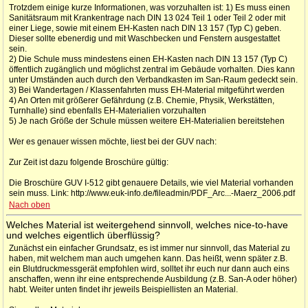
Trotzdem einige kurze Informationen, was vorzuhalten ist: 1) Es muss einen
Sanitätsraum mit Krankentrage nach DIN 13 024 Teil 1 oder Teil 2 oder mit
einer Liege, sowie mit einem EH-Kasten nach DIN 13 157 (Typ C) geben.
Dieser sollte ebenerdig und mit Waschbecken und Fenstern ausgestattet
sein.
2) Die Schule muss mindestens einen EH-Kasten nach DIN 13 157 (Typ C)
öffentlich zugänglich und möglichst zentral im Gebäude vorhalten. Dies kann
unter Umständen auch durch den Verbandkasten im San-Raum gedeckt sein.
3) Bei Wandertagen / Klassenfahrten muss EH-Material mitgeführt werden
4) An Orten mit größerer Gefährdung (z.B. Chemie, Physik, Werkstätten,
Turnhalle) sind ebenfalls EH-Materialien vorzuhalten
5) Je nach Größe der Schule müssen weitere EH-Materialien bereitstehen
Wer es genauer wissen möchte, liest bei der GUV nach:
Zur Zeit ist dazu folgende Broschüre gültig:
Die Broschüre GUV I-512 gibt genauere Details, wie viel Material vorhanden
sein muss. Link: http://www.euk-info.de/fileadmin/PDF_Arc...-Maerz_2006.pdf
Nach oben
Welches Material ist weitergehend sinnvoll, welches nice-to-have
und welches eigentlich überflüssig?
Zunächst ein einfacher Grundsatz, es ist immer nur sinnvoll, das Material zu
haben, mit welchem man auch umgehen kann. Das heißt, wenn später z.B.
ein Blutdruckmessgerät empfohlen wird, solltet ihr euch nur dann auch eins
anschaffen, wenn ihr eine entsprechende Ausbildung (z.B. San-A oder höher)
habt. Weiter unten findet ihr jeweils Beispiellisten an Material.