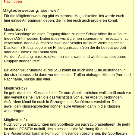
Nach oben
Mitgliederwerbung, aber wie?
Für die Mitgliederwerbung gibt es mehrere Möglichkeiten. Ich werde euch
hier einige Anregungen geben, die ihr bei euch auch probieren könnt.
Möglichkeit 1)
Durch Aushänge an allen Eingangstüren zu eurer Schule könnt ihr auf eure
(neue) AG hinweisen. Dabei ist es wichtig einen sogenannten Eyecatcher zu
verwenden, der die Aufmerksamkeit der Schüler auf eure Werbung richtet.
Das kann z.B. das Logo einer Hilfsorganisation (von der ihr betreut werdet)
oder ein Comic zum Thema sein.
Auf dem Aushang muss zu erkennen sein, wann und wo ihr euch bei euren
Gruppenstunden trefft.
Bei einer Neugründung eures SSD könnt ihr auch eine Liste aushängen in
der sich interessierte dann vor dem ersten Treffen eintragen können (Vor- und
Nachname, Klasse und Alter).
Möglichkeit 2)
Ihr geht durch die Klassen die ihr für eure Arbeit erreichen wollt, stellt euch vor
und verteilt kleine Flyer, die das wichtigste von eurer Arbeit rüberbringen.
Außerdem könnt ihr euch in Sitzungen des Schülerrats vorstellen. Die
jeweiligen Klassensprecher können eure Anliegen dann in die Klassen
weitertragen.
Möglichkeit 3)
Nutzt Schulveranstaltungen und Sportfeste um euch zu präsentieren. Je mehr
ihr dabei POSITIV auffallt, desto besser ist die Werbung für euch.
Die Präsentation kann in Form von Infoständen geschehen. Bei Sportfesten