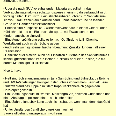
Sinnvolles Material:
- Über die nach GUV vorzuhaltenden Materialen, solltet ihr das
Verbrauchsmaterial, was schätzungsweise in einem Jahr verbraucht wird,
vorrätig halten. Dazu ist z.B. ein abschließbarer Schrank im Sanitätsraum
sinnvoll. Dazu zählen auch ausreichend Einmalhandschuhe passender
Größe und Händedesinfektionsmittel.
- Ebenso sind Kühlpacks (z.B. wieder verwendbare in einem Gefrier- oder
Kühlschrank) und ein Blutdruck-Messgerät mit Erwachsenen- und
Kindermanschette sinnvoll.
- Eine Augenspüllösung sollte es je nach Gefährdung (z.B. Chemie,
Werkstätten) auch an der Schule geben
- Auch sehr wichtig ist eine Taschen(beatmungs)maske, für den Fall einer
Reanimation
- Damit ihr euer Material auch bei Einsätzen außerhalb des Sanitätsraumes
schnell griffbereit habt, ist ein kleiner Rucksack oder eine Tasche, die mit
eurem Material gefüllt ist sinnvoll.
Nice-to-have:
- Nett sind Schienungsmaterialen (à la SamSplint) und Stifnecks, da Brüche
und HWS-Verletzungen häufiger in der Schule vorkommen (Beispiel: Beim
Sturz während des Kippeln mit dem Kopf-/Nackenbereich gegen den
Heizkörper geknallt).
- Ein Beatmungsbeutel mit versch. Maskengrößen, diversen Güdeltuben und
einer Absaugpumpe kann einem auch sehr helfen
- Eine Zahnrettungsbox kann auch nicht schaden, wenn man denn das Geld
hat
- Unter Umständen (ländliche Lage) kann auch ein
Sauerstoffbehandlungsgerät sinnvoll sein