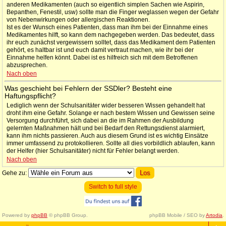
anderen Medikamenten (auch so eigentlich simplen Sachen wie Aspirin,
Bepanthen, Fenestil, usw) sollte man die Finger weglassen wegen der Gefahr
von Nebenwirkungen oder allergischen Reaktionen.
Ist es der Wunsch eines Patienten, dass man ihm bei der Einnahme eines
Medikamentes hilft, so kann dem nachgegeben werden. Das bedeutet, dass
ihr euch zunächst vergewissern solltet, dass das Medikament dem Patienten
gehört, es haltbar ist und euch damit vertraut machen, wie ihr bei der
Einnahme helfen könnt. Dabei ist es hilfreich sich mit dem Betroffenen
abzusprechen.
Nach oben
Was geschieht bei Fehlern der SSDler? Besteht eine
Haftungspflicht?
Lediglich wenn der Schulsanitäter wider besseren Wissen gehandelt hat
droht ihm eine Gefahr. Solange er nach bestem Wissen und Gewissen seine
Versorgung durchführt, sich dabei an die im Rahmen der Ausbildung
gelernten Maßnahmen hält und bei Bedarf den Rettungsdienst alarmiert,
kann ihm nichts passieren. Auch aus diesem Grund ist es wichtig Einsätze
immer umfassend zu protokollieren. Sollte all dies vorbildlich ablaufen, kann
der Helfer (hier Schulsanitäter) nicht für Fehler belangt werden.
Nach oben
Gehe zu:
Switch to full style
Powered by
phpBB
© phpBB Group.
phpBB Mobile / SEO by
Artodia
.