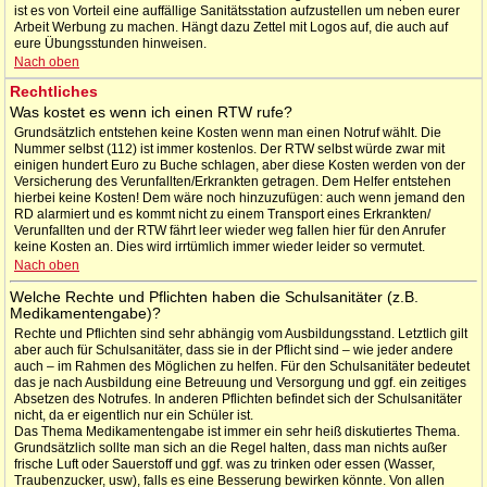
ist es von Vorteil eine auffällige Sanitätsstation aufzustellen um neben eurer
Arbeit Werbung zu machen. Hängt dazu Zettel mit Logos auf, die auch auf
eure Übungsstunden hinweisen.
Nach oben
Rechtliches
Was kostet es wenn ich einen RTW rufe?
Grundsätzlich entstehen keine Kosten wenn man einen Notruf wählt. Die
Nummer selbst (112) ist immer kostenlos. Der RTW selbst würde zwar mit
einigen hundert Euro zu Buche schlagen, aber diese Kosten werden von der
Versicherung des Verunfallten/Erkrankten getragen. Dem Helfer entstehen
hierbei keine Kosten! Dem wäre noch hinzuzufügen: auch wenn jemand den
RD alarmiert und es kommt nicht zu einem Transport eines Erkrankten/
Verunfallten und der RTW fährt leer wieder weg fallen hier für den Anrufer
keine Kosten an. Dies wird irrtümlich immer wieder leider so vermutet.
Nach oben
Welche Rechte und Pflichten haben die Schulsanitäter (z.B.
Medikamentengabe)?
Rechte und Pflichten sind sehr abhängig vom Ausbildungsstand. Letztlich gilt
aber auch für Schulsanitäter, dass sie in der Pflicht sind – wie jeder andere
auch – im Rahmen des Möglichen zu helfen. Für den Schulsanitäter bedeutet
das je nach Ausbildung eine Betreuung und Versorgung und ggf. ein zeitiges
Absetzen des Notrufes. In anderen Pflichten befindet sich der Schulsanitäter
nicht, da er eigentlich nur ein Schüler ist.
Das Thema Medikamentengabe ist immer ein sehr heiß diskutiertes Thema.
Grundsätzlich sollte man sich an die Regel halten, dass man nichts außer
frische Luft oder Sauerstoff und ggf. was zu trinken oder essen (Wasser,
Traubenzucker, usw), falls es eine Besserung bewirken könnte. Von allen