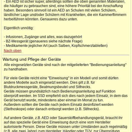
- Ein AED ist sicher super, allerdings sollten die oben genannten Materialen,
die häufiger zu gebrauchen sind, eine höhere Priorität bei der Anschaffung
haben. Besonders sinnvoll ist ein AED an Schulen mit vielen Schülern,
ländlicher Lage und/oder Schülern mit Krankheiten, die ein Kammerflimmern
herbeiführen könnten. Genaueres dazu unten.
Eigentlich unnötig:
- Infusionen, Zugänge und alles, was dazugehört
- BZ-Messgerät (genaueres siehe nächste Frage)
- Medikamente jeglicher Art (auch Salben, Kopfschmerztabletten)
Nach oben
Wartung und Pflege der Geräte
Alle eingesetzten Geräte sind nach der mitgelieferten "Bedienungsanleitung"
zu handhaben.
Für viele Geräte reicht eine "Einweisung" in ein Modell und somit dürfen
andere Modelle auch eingesetzt werden. Dies gilt z.B. für
Blutdruckmessgeräte, Beatmungsbeutel und Sitfnecks.
Geräte müssen grundsätzlich nach Bedienungsanleitung auf Funktion
überprüft werden. Im SSD empfiehlt sich dies nach jedem Einsatz, in dem das
Gerät benutzt wurde, mindestens aber einmal im Monat zu tun.
Außerdem sollten die Geräte nach jedem Einsatz desinfiziert werden
(Stethoskope) oder danach entsorgt werden (z.B. Stifnecks).
Auf andere Geräte, z.B. AED oder Sauerstoffbehandlungsgerät, braucht ihr
auf das spezielle Gerät eine Einweisung durch eine vom Hersteller
autorisierte Person. Diese Geräte müssen unter Umständen auch regelmäßig
(z.B. alle zwei Jahre) zum Hersteller, Händler oder TÜV, zur Überprüfung.