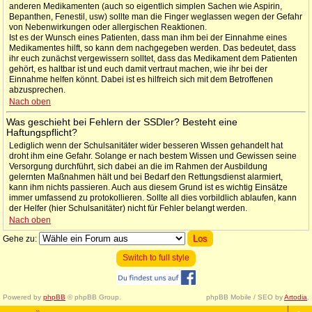
anderen Medikamenten (auch so eigentlich simplen Sachen wie Aspirin,
Bepanthen, Fenestil, usw) sollte man die Finger weglassen wegen der Gefahr
von Nebenwirkungen oder allergischen Reaktionen.
Ist es der Wunsch eines Patienten, dass man ihm bei der Einnahme eines
Medikamentes hilft, so kann dem nachgegeben werden. Das bedeutet, dass
ihr euch zunächst vergewissern solltet, dass das Medikament dem Patienten
gehört, es haltbar ist und euch damit vertraut machen, wie ihr bei der
Einnahme helfen könnt. Dabei ist es hilfreich sich mit dem Betroffenen
abzusprechen.
Nach oben
Was geschieht bei Fehlern der SSDler? Besteht eine
Haftungspflicht?
Lediglich wenn der Schulsanitäter wider besseren Wissen gehandelt hat
droht ihm eine Gefahr. Solange er nach bestem Wissen und Gewissen seine
Versorgung durchführt, sich dabei an die im Rahmen der Ausbildung
gelernten Maßnahmen hält und bei Bedarf den Rettungsdienst alarmiert,
kann ihm nichts passieren. Auch aus diesem Grund ist es wichtig Einsätze
immer umfassend zu protokollieren. Sollte all dies vorbildlich ablaufen, kann
der Helfer (hier Schulsanitäter) nicht für Fehler belangt werden.
Nach oben
Gehe zu:
Switch to full style
Powered by
phpBB
© phpBB Group.
phpBB Mobile / SEO by
Artodia
.