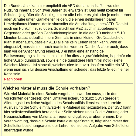
Die Bundesärztekammer empfiehlt ein AED dort anzuschaffen, wo eine
Nutzung innerhalb von zwei Jahren zu erwarten ist. Das heißt konkret für
Schulen, je größer die Schule, je mehr alte Lehrer es gibt oder je mehr Lehrer
oder Schüler unter Krankheiten leiden, die einen defibrillieren baren
Herzrhythmus können, desto sinnvoller die Anschaffung eines AED. Dem ist
noch ein Punkt hinzuzufügen. So macht ein AED auch in abgelegenen
Gegenden oder großen Gebäudekomplexen, in die der RD mehr als 5-10
Minuten braucht deutlich mehr Sinn, als in einer kleinen Großstadtschule.
Klar ist aber auch, dass ein AED alleine kein Leben retten kann. Wird er
eingesetzt, muss immer auch reanimiert werden. Das heißt aber auch, dass
man vor der Anschaffung eines AED erstmal eine anständige
Basisversorgung sicherstellen sollte. Um dies zu gewährleisten, ist primär ein
hoher Ausbildungsstand, sowie einige günstigere Hilfsmittel nötig (siehe
Welches Material ist sinnvoll, welches nice-to-have). Insofern sollte ein AED,
wenn man sich für dessen Anschaffung entscheidet, das letzte Glied in einer
Kette sein.
Nach oben
Welches Material muss die Schule vorhalten?
Wie viel Material in einer Schule vorgehalten werden muss, ist in den
Vorschriften der gesetzlichen Unfallversicherung (kurz: GUV) geregelt.
Allerdings ist es keine Aufgabe des Schulsanitätsdienstes eine korrekte
Ausrüstung der Schule mit Erste-Hilfe-Material sicherzustellen. Der SSD kann
hier selbstverständlich beratend zur Seite stehen und z.B. die Wartung oder
Neuanschaffung von Material anregen und ggf. sogar übernehmen. Die
Verantwortung, dass die Schule korrekt ausgerüstet ist, trägt aber immer der
Schulleiter beziehungsweise der Lehrer, dem diese Aufgabe vom Schulleiter
übertragen wurde.