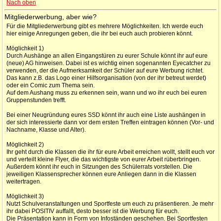
Nach oben
Mitgliederwerbung, aber wie?
Für die Mitgliederwerbung gibt es mehrere Möglichkeiten. Ich werde euch
hier einige Anregungen geben, die ihr bei euch auch probieren könnt.
Möglichkeit 1)
Durch Aushänge an allen Eingangstüren zu eurer Schule könnt ihr auf eure
(neue) AG hinweisen. Dabei ist es wichtig einen sogenannten Eyecatcher zu
verwenden, der die Aufmerksamkeit der Schüler auf eure Werbung richtet.
Das kann z.B. das Logo einer Hilfsorganisation (von der ihr betreut werdet)
oder ein Comic zum Thema sein.
Auf dem Aushang muss zu erkennen sein, wann und wo ihr euch bei euren
Gruppenstunden trefft.
Bei einer Neugründung eures SSD könnt ihr auch eine Liste aushängen in
der sich interessierte dann vor dem ersten Treffen eintragen können (Vor- und
Nachname, Klasse und Alter).
Möglichkeit 2)
Ihr geht durch die Klassen die ihr für eure Arbeit erreichen wollt, stellt euch vor
und verteilt kleine Flyer, die das wichtigste von eurer Arbeit rüberbringen.
Außerdem könnt ihr euch in Sitzungen des Schülerrats vorstellen. Die
jeweiligen Klassensprecher können eure Anliegen dann in die Klassen
weitertragen.
Möglichkeit 3)
Nutzt Schulveranstaltungen und Sportfeste um euch zu präsentieren. Je mehr
ihr dabei POSITIV auffallt, desto besser ist die Werbung für euch.
Die Präsentation kann in Form von Infoständen geschehen. Bei Sportfesten