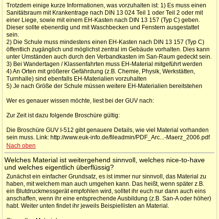
Trotzdem einige kurze Informationen, was vorzuhalten ist: 1) Es muss einen
Sanitätsraum mit Krankentrage nach DIN 13 024 Teil 1 oder Teil 2 oder mit
einer Liege, sowie mit einem EH-Kasten nach DIN 13 157 (Typ C) geben.
Dieser sollte ebenerdig und mit Waschbecken und Fenstern ausgestattet
sein.
2) Die Schule muss mindestens einen EH-Kasten nach DIN 13 157 (Typ C)
öffentlich zugänglich und möglichst zentral im Gebäude vorhalten. Dies kann
unter Umständen auch durch den Verbandkasten im San-Raum gedeckt sein.
3) Bei Wandertagen / Klassenfahrten muss EH-Material mitgeführt werden
4) An Orten mit größerer Gefährdung (z.B. Chemie, Physik, Werkstätten,
Turnhalle) sind ebenfalls EH-Materialien vorzuhalten
5) Je nach Größe der Schule müssen weitere EH-Materialien bereitstehen
Wer es genauer wissen möchte, liest bei der GUV nach:
Zur Zeit ist dazu folgende Broschüre gültig:
Die Broschüre GUV I-512 gibt genauere Details, wie viel Material vorhanden
sein muss. Link: http://www.euk-info.de/fileadmin/PDF_Arc...-Maerz_2006.pdf
Nach oben
Welches Material ist weitergehend sinnvoll, welches nice-to-have
und welches eigentlich überflüssig?
Zunächst ein einfacher Grundsatz, es ist immer nur sinnvoll, das Material zu
haben, mit welchem man auch umgehen kann. Das heißt, wenn später z.B.
ein Blutdruckmessgerät empfohlen wird, solltet ihr euch nur dann auch eins
anschaffen, wenn ihr eine entsprechende Ausbildung (z.B. San-A oder höher)
habt. Weiter unten findet ihr jeweils Beispiellisten an Material.