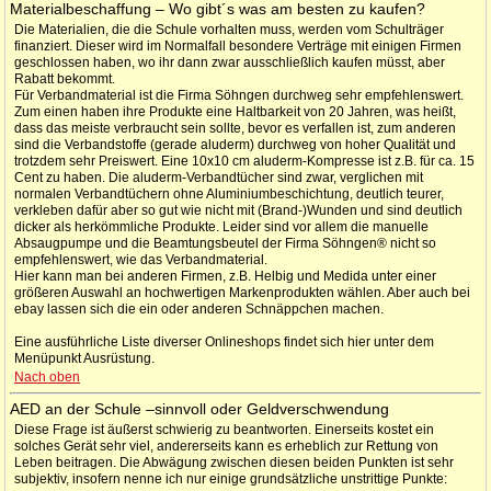
Materialbeschaffung – Wo gibt´s was am besten zu kaufen?
Die Materialien, die die Schule vorhalten muss, werden vom Schulträger
finanziert. Dieser wird im Normalfall besondere Verträge mit einigen Firmen
geschlossen haben, wo ihr dann zwar ausschließlich kaufen müsst, aber
Rabatt bekommt.
Für Verbandmaterial ist die Firma Söhngen durchweg sehr empfehlenswert.
Zum einen haben ihre Produkte eine Haltbarkeit von 20 Jahren, was heißt,
dass das meiste verbraucht sein sollte, bevor es verfallen ist, zum anderen
sind die Verbandstoffe (gerade aluderm) durchweg von hoher Qualität und
trotzdem sehr Preiswert. Eine 10x10 cm aluderm-Kompresse ist z.B. für ca. 15
Cent zu haben. Die aluderm-Verbandtücher sind zwar, verglichen mit
normalen Verbandtüchern ohne Aluminiumbeschichtung, deutlich teurer,
verkleben dafür aber so gut wie nicht mit (Brand-)Wunden und sind deutlich
dicker als herkömmliche Produkte. Leider sind vor allem die manuelle
Absaugpumpe und die Beamtungsbeutel der Firma Söhngen® nicht so
empfehlenswert, wie das Verbandmaterial.
Hier kann man bei anderen Firmen, z.B. Helbig und Medida unter einer
größeren Auswahl an hochwertigen Markenprodukten wählen. Aber auch bei
ebay lassen sich die ein oder anderen Schnäppchen machen.
Eine ausführliche Liste diverser Onlineshops findet sich hier unter dem
Menüpunkt Ausrüstung.
Nach oben
AED an der Schule –sinnvoll oder Geldverschwendung
Diese Frage ist äußerst schwierig zu beantworten. Einerseits kostet ein
solches Gerät sehr viel, andererseits kann es erheblich zur Rettung von
Leben beitragen. Die Abwägung zwischen diesen beiden Punkten ist sehr
subjektiv, insofern nenne ich nur einige grundsätzliche unstrittige Punkte: