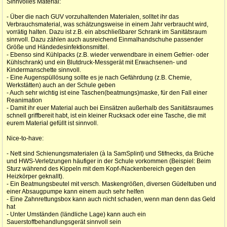
Sinnvolles Material:
- Über die nach GUV vorzuhaltenden Materialen, solltet ihr das
Verbrauchsmaterial, was schätzungsweise in einem Jahr verbraucht wird,
vorrätig halten. Dazu ist z.B. ein abschließbarer Schrank im Sanitätsraum
sinnvoll. Dazu zählen auch ausreichend Einmalhandschuhe passender
Größe und Händedesinfektionsmittel.
- Ebenso sind Kühlpacks (z.B. wieder verwendbare in einem Gefrier- oder
Kühlschrank) und ein Blutdruck-Messgerät mit Erwachsenen- und
Kindermanschette sinnvoll.
- Eine Augenspüllösung sollte es je nach Gefährdung (z.B. Chemie,
Werkstätten) auch an der Schule geben
- Auch sehr wichtig ist eine Taschen(beatmungs)maske, für den Fall einer
Reanimation
- Damit ihr euer Material auch bei Einsätzen außerhalb des Sanitätsraumes
schnell griffbereit habt, ist ein kleiner Rucksack oder eine Tasche, die mit
eurem Material gefüllt ist sinnvoll.
Nice-to-have:
- Nett sind Schienungsmaterialen (à la SamSplint) und Stifnecks, da Brüche
und HWS-Verletzungen häufiger in der Schule vorkommen (Beispiel: Beim
Sturz während des Kippeln mit dem Kopf-/Nackenbereich gegen den
Heizkörper geknallt).
- Ein Beatmungsbeutel mit versch. Maskengrößen, diversen Güdeltuben und
einer Absaugpumpe kann einem auch sehr helfen
- Eine Zahnrettungsbox kann auch nicht schaden, wenn man denn das Geld
hat
- Unter Umständen (ländliche Lage) kann auch ein
Sauerstoffbehandlungsgerät sinnvoll sein