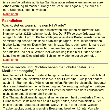
ist es von Vorteil eine auffällige Sanitätsstation aufzustellen um neben eurer
Arbeit Werbung zu machen. Hängt dazu Zettel mit Logos auf, die auch auf
eure Übungsstunden hinweisen.
Nach oben
Rechtliches
Was kostet es wenn ich einen RTW rufe?
Grundsätzlich entstehen keine Kosten wenn man einen Notruf wählt. Die
Nummer selbst (112) ist immer kostenlos. Der RTW selbst würde zwar mit
einigen hundert Euro zu Buche schlagen, aber diese Kosten werden von der
Versicherung des Verunfallten/Erkrankten getragen. Dem Helfer entstehen
hierbei keine Kosten! Dem wäre noch hinzuzufügen: auch wenn jemand den
RD alarmiert und es kommt nicht zu einem Transport eines Erkrankten/
Verunfallten und der RTW fährt leer wieder weg fallen hier für den Anrufer
keine Kosten an. Dies wird irrtümlich immer wieder leider so vermutet.
Nach oben
Welche Rechte und Pflichten haben die Schulsanitäter (z.B.
Medikamentengabe)?
Rechte und Pflichten sind sehr abhängig vom Ausbildungsstand. Letztlich gilt
aber auch für Schulsanitäter, dass sie in der Pflicht sind – wie jeder andere
auch – im Rahmen des Möglichen zu helfen. Für den Schulsanitäter bedeutet
das je nach Ausbildung eine Betreuung und Versorgung und ggf. ein zeitiges
Absetzen des Notrufes. In anderen Pflichten befindet sich der Schulsanitäter
nicht, da er eigentlich nur ein Schüler ist.
Das Thema Medikamentengabe ist immer ein sehr heiß diskutiertes Thema.
Grundsätzlich sollte man sich an die Regel halten, dass man nichts außer
frische Luft oder Sauerstoff und ggf. was zu trinken oder essen (Wasser,
Traubenzucker, usw), falls es eine Besserung bewirken könnte. Von allen