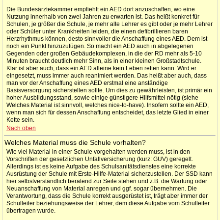
Die Bundesärztekammer empfiehlt ein AED dort anzuschaffen, wo eine
Nutzung innerhalb von zwei Jahren zu erwarten ist. Das heißt konkret für
Schulen, je größer die Schule, je mehr alte Lehrer es gibt oder je mehr Lehrer
oder Schüler unter Krankheiten leiden, die einen defibrillieren baren
Herzrhythmus können, desto sinnvoller die Anschaffung eines AED. Dem ist
noch ein Punkt hinzuzufügen. So macht ein AED auch in abgelegenen
Gegenden oder großen Gebäudekomplexen, in die der RD mehr als 5-10
Minuten braucht deutlich mehr Sinn, als in einer kleinen Großstadtschule.
Klar ist aber auch, dass ein AED alleine kein Leben retten kann. Wird er
eingesetzt, muss immer auch reanimiert werden. Das heißt aber auch, dass
man vor der Anschaffung eines AED erstmal eine anständige
Basisversorgung sicherstellen sollte. Um dies zu gewährleisten, ist primär ein
hoher Ausbildungsstand, sowie einige günstigere Hilfsmittel nötig (siehe
Welches Material ist sinnvoll, welches nice-to-have). Insofern sollte ein AED,
wenn man sich für dessen Anschaffung entscheidet, das letzte Glied in einer
Kette sein.
Nach oben
Welches Material muss die Schule vorhalten?
Wie viel Material in einer Schule vorgehalten werden muss, ist in den
Vorschriften der gesetzlichen Unfallversicherung (kurz: GUV) geregelt.
Allerdings ist es keine Aufgabe des Schulsanitätsdienstes eine korrekte
Ausrüstung der Schule mit Erste-Hilfe-Material sicherzustellen. Der SSD kann
hier selbstverständlich beratend zur Seite stehen und z.B. die Wartung oder
Neuanschaffung von Material anregen und ggf. sogar übernehmen. Die
Verantwortung, dass die Schule korrekt ausgerüstet ist, trägt aber immer der
Schulleiter beziehungsweise der Lehrer, dem diese Aufgabe vom Schulleiter
übertragen wurde.