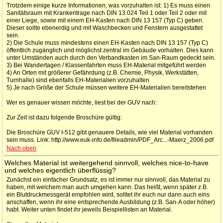
Trotzdem einige kurze Informationen, was vorzuhalten ist: 1) Es muss einen
Sanitätsraum mit Krankentrage nach DIN 13 024 Teil 1 oder Teil 2 oder mit
einer Liege, sowie mit einem EH-Kasten nach DIN 13 157 (Typ C) geben.
Dieser sollte ebenerdig und mit Waschbecken und Fenstern ausgestattet
sein.
2) Die Schule muss mindestens einen EH-Kasten nach DIN 13 157 (Typ C)
öffentlich zugänglich und möglichst zentral im Gebäude vorhalten. Dies kann
unter Umständen auch durch den Verbandkasten im San-Raum gedeckt sein.
3) Bei Wandertagen / Klassenfahrten muss EH-Material mitgeführt werden
4) An Orten mit größerer Gefährdung (z.B. Chemie, Physik, Werkstätten,
Turnhalle) sind ebenfalls EH-Materialien vorzuhalten
5) Je nach Größe der Schule müssen weitere EH-Materialien bereitstehen
Wer es genauer wissen möchte, liest bei der GUV nach:
Zur Zeit ist dazu folgende Broschüre gültig:
Die Broschüre GUV I-512 gibt genauere Details, wie viel Material vorhanden
sein muss. Link: http://www.euk-info.de/fileadmin/PDF_Arc...-Maerz_2006.pdf
Nach oben
Welches Material ist weitergehend sinnvoll, welches nice-to-have
und welches eigentlich überflüssig?
Zunächst ein einfacher Grundsatz, es ist immer nur sinnvoll, das Material zu
haben, mit welchem man auch umgehen kann. Das heißt, wenn später z.B.
ein Blutdruckmessgerät empfohlen wird, solltet ihr euch nur dann auch eins
anschaffen, wenn ihr eine entsprechende Ausbildung (z.B. San-A oder höher)
habt. Weiter unten findet ihr jeweils Beispiellisten an Material.