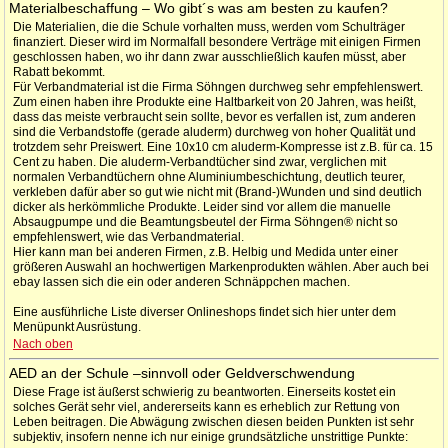
Materialbeschaffung – Wo gibt´s was am besten zu kaufen?
Die Materialien, die die Schule vorhalten muss, werden vom Schulträger
finanziert. Dieser wird im Normalfall besondere Verträge mit einigen Firmen
geschlossen haben, wo ihr dann zwar ausschließlich kaufen müsst, aber
Rabatt bekommt.
Für Verbandmaterial ist die Firma Söhngen durchweg sehr empfehlenswert.
Zum einen haben ihre Produkte eine Haltbarkeit von 20 Jahren, was heißt,
dass das meiste verbraucht sein sollte, bevor es verfallen ist, zum anderen
sind die Verbandstoffe (gerade aluderm) durchweg von hoher Qualität und
trotzdem sehr Preiswert. Eine 10x10 cm aluderm-Kompresse ist z.B. für ca. 15
Cent zu haben. Die aluderm-Verbandtücher sind zwar, verglichen mit
normalen Verbandtüchern ohne Aluminiumbeschichtung, deutlich teurer,
verkleben dafür aber so gut wie nicht mit (Brand-)Wunden und sind deutlich
dicker als herkömmliche Produkte. Leider sind vor allem die manuelle
Absaugpumpe und die Beamtungsbeutel der Firma Söhngen® nicht so
empfehlenswert, wie das Verbandmaterial.
Hier kann man bei anderen Firmen, z.B. Helbig und Medida unter einer
größeren Auswahl an hochwertigen Markenprodukten wählen. Aber auch bei
ebay lassen sich die ein oder anderen Schnäppchen machen.
Eine ausführliche Liste diverser Onlineshops findet sich hier unter dem
Menüpunkt Ausrüstung.
Nach oben
AED an der Schule –sinnvoll oder Geldverschwendung
Diese Frage ist äußerst schwierig zu beantworten. Einerseits kostet ein
solches Gerät sehr viel, andererseits kann es erheblich zur Rettung von
Leben beitragen. Die Abwägung zwischen diesen beiden Punkten ist sehr
subjektiv, insofern nenne ich nur einige grundsätzliche unstrittige Punkte: