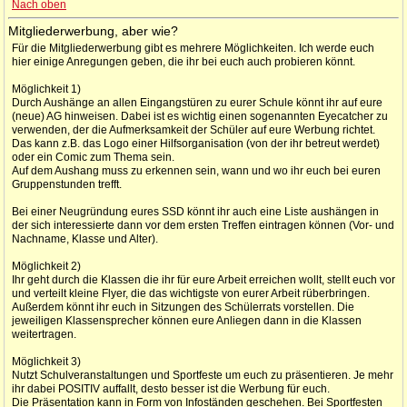
Nach oben
Mitgliederwerbung, aber wie?
Für die Mitgliederwerbung gibt es mehrere Möglichkeiten. Ich werde euch
hier einige Anregungen geben, die ihr bei euch auch probieren könnt.
Möglichkeit 1)
Durch Aushänge an allen Eingangstüren zu eurer Schule könnt ihr auf eure
(neue) AG hinweisen. Dabei ist es wichtig einen sogenannten Eyecatcher zu
verwenden, der die Aufmerksamkeit der Schüler auf eure Werbung richtet.
Das kann z.B. das Logo einer Hilfsorganisation (von der ihr betreut werdet)
oder ein Comic zum Thema sein.
Auf dem Aushang muss zu erkennen sein, wann und wo ihr euch bei euren
Gruppenstunden trefft.
Bei einer Neugründung eures SSD könnt ihr auch eine Liste aushängen in
der sich interessierte dann vor dem ersten Treffen eintragen können (Vor- und
Nachname, Klasse und Alter).
Möglichkeit 2)
Ihr geht durch die Klassen die ihr für eure Arbeit erreichen wollt, stellt euch vor
und verteilt kleine Flyer, die das wichtigste von eurer Arbeit rüberbringen.
Außerdem könnt ihr euch in Sitzungen des Schülerrats vorstellen. Die
jeweiligen Klassensprecher können eure Anliegen dann in die Klassen
weitertragen.
Möglichkeit 3)
Nutzt Schulveranstaltungen und Sportfeste um euch zu präsentieren. Je mehr
ihr dabei POSITIV auffallt, desto besser ist die Werbung für euch.
Die Präsentation kann in Form von Infoständen geschehen. Bei Sportfesten