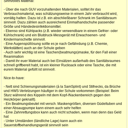
Sinnvolles Material:
- Über die nach GUV vorzuhaltenden Materialen, solltet ihr das
Verbrauchsmaterial, was schätzungsweise in einem Jahr verbraucht wird,
vorrätig halten. Dazu ist z.B. ein abschließbarer Schrank im Sanitätsraum
sinnvoll. Dazu zählen auch ausreichend Einmalhandschuhe passender
Größe und Händedesinfektionsmittel.
- Ebenso sind Kühlpacks (z.B. wieder verwendbare in einem Gefrier- oder
Kühlschrank) und ein Blutdruck-Messgerät mit Erwachsenen- und
Kindermanschette sinnvoll.
- Eine Augenspüllösung sollte es je nach Gefährdung (z.B. Chemie,
Werkstätten) auch an der Schule geben
- Auch sehr wichtig ist eine Taschen(beatmungs)maske, für den Fall einer
Reanimation
- Damit ihr euer Material auch bei Einsätzen außerhalb des Sanitätsraumes
schnell griffbereit habt, ist ein kleiner Rucksack oder eine Tasche, die mit
eurem Material gefüllt ist sinnvoll.
Nice-to-have:
- Nett sind Schienungsmaterialen (à la SamSplint) und Stifnecks, da Brüche
und HWS-Verletzungen häufiger in der Schule vorkommen (Beispiel: Beim
Sturz während des Kippeln mit dem Kopf-/Nackenbereich gegen den
Heizkörper geknallt).
- Ein Beatmungsbeutel mit versch. Maskengrößen, diversen Güdeltuben und
einer Absaugpumpe kann einem auch sehr helfen
- Eine Zahnrettungsbox kann auch nicht schaden, wenn man denn das Geld
hat
- Unter Umständen (ländliche Lage) kann auch ein
Sauerstoffbehandlungsgerät sinnvoll sein