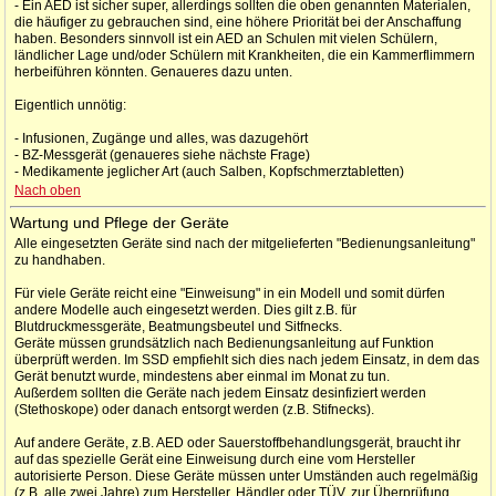
- Ein AED ist sicher super, allerdings sollten die oben genannten Materialen,
die häufiger zu gebrauchen sind, eine höhere Priorität bei der Anschaffung
haben. Besonders sinnvoll ist ein AED an Schulen mit vielen Schülern,
ländlicher Lage und/oder Schülern mit Krankheiten, die ein Kammerflimmern
herbeiführen könnten. Genaueres dazu unten.
Eigentlich unnötig:
- Infusionen, Zugänge und alles, was dazugehört
- BZ-Messgerät (genaueres siehe nächste Frage)
- Medikamente jeglicher Art (auch Salben, Kopfschmerztabletten)
Nach oben
Wartung und Pflege der Geräte
Alle eingesetzten Geräte sind nach der mitgelieferten "Bedienungsanleitung"
zu handhaben.
Für viele Geräte reicht eine "Einweisung" in ein Modell und somit dürfen
andere Modelle auch eingesetzt werden. Dies gilt z.B. für
Blutdruckmessgeräte, Beatmungsbeutel und Sitfnecks.
Geräte müssen grundsätzlich nach Bedienungsanleitung auf Funktion
überprüft werden. Im SSD empfiehlt sich dies nach jedem Einsatz, in dem das
Gerät benutzt wurde, mindestens aber einmal im Monat zu tun.
Außerdem sollten die Geräte nach jedem Einsatz desinfiziert werden
(Stethoskope) oder danach entsorgt werden (z.B. Stifnecks).
Auf andere Geräte, z.B. AED oder Sauerstoffbehandlungsgerät, braucht ihr
auf das spezielle Gerät eine Einweisung durch eine vom Hersteller
autorisierte Person. Diese Geräte müssen unter Umständen auch regelmäßig
(z.B. alle zwei Jahre) zum Hersteller, Händler oder TÜV, zur Überprüfung.