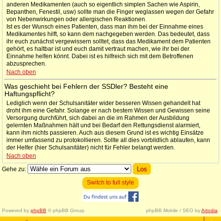
anderen Medikamenten (auch so eigentlich simplen Sachen wie Aspirin,
Bepanthen, Fenestil, usw) sollte man die Finger weglassen wegen der Gefahr
von Nebenwirkungen oder allergischen Reaktionen.
Ist es der Wunsch eines Patienten, dass man ihm bei der Einnahme eines
Medikamentes hilft, so kann dem nachgegeben werden. Das bedeutet, dass
ihr euch zunächst vergewissern solltet, dass das Medikament dem Patienten
gehört, es haltbar ist und euch damit vertraut machen, wie ihr bei der
Einnahme helfen könnt. Dabei ist es hilfreich sich mit dem Betroffenen
abzusprechen.
Nach oben
Was geschieht bei Fehlern der SSDler? Besteht eine
Haftungspflicht?
Lediglich wenn der Schulsanitäter wider besseren Wissen gehandelt hat
droht ihm eine Gefahr. Solange er nach bestem Wissen und Gewissen seine
Versorgung durchführt, sich dabei an die im Rahmen der Ausbildung
gelernten Maßnahmen hält und bei Bedarf den Rettungsdienst alarmiert,
kann ihm nichts passieren. Auch aus diesem Grund ist es wichtig Einsätze
immer umfassend zu protokollieren. Sollte all dies vorbildlich ablaufen, kann
der Helfer (hier Schulsanitäter) nicht für Fehler belangt werden.
Nach oben
Gehe zu:
Switch to full style
Powered by
phpBB
© phpBB Group.
phpBB Mobile / SEO by
Artodia
.