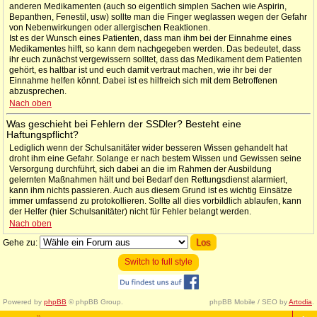
anderen Medikamenten (auch so eigentlich simplen Sachen wie Aspirin,
Bepanthen, Fenestil, usw) sollte man die Finger weglassen wegen der Gefahr
von Nebenwirkungen oder allergischen Reaktionen.
Ist es der Wunsch eines Patienten, dass man ihm bei der Einnahme eines
Medikamentes hilft, so kann dem nachgegeben werden. Das bedeutet, dass
ihr euch zunächst vergewissern solltet, dass das Medikament dem Patienten
gehört, es haltbar ist und euch damit vertraut machen, wie ihr bei der
Einnahme helfen könnt. Dabei ist es hilfreich sich mit dem Betroffenen
abzusprechen.
Nach oben
Was geschieht bei Fehlern der SSDler? Besteht eine
Haftungspflicht?
Lediglich wenn der Schulsanitäter wider besseren Wissen gehandelt hat
droht ihm eine Gefahr. Solange er nach bestem Wissen und Gewissen seine
Versorgung durchführt, sich dabei an die im Rahmen der Ausbildung
gelernten Maßnahmen hält und bei Bedarf den Rettungsdienst alarmiert,
kann ihm nichts passieren. Auch aus diesem Grund ist es wichtig Einsätze
immer umfassend zu protokollieren. Sollte all dies vorbildlich ablaufen, kann
der Helfer (hier Schulsanitäter) nicht für Fehler belangt werden.
Nach oben
Gehe zu:
Switch to full style
Powered by
phpBB
© phpBB Group.
phpBB Mobile / SEO by
Artodia
.