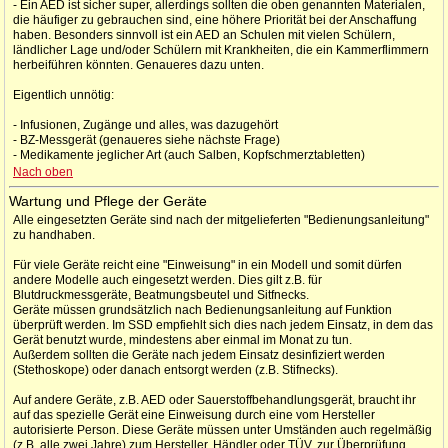
- Ein AED ist sicher super, allerdings sollten die oben genannten Materialen,
die häufiger zu gebrauchen sind, eine höhere Priorität bei der Anschaffung
haben. Besonders sinnvoll ist ein AED an Schulen mit vielen Schülern,
ländlicher Lage und/oder Schülern mit Krankheiten, die ein Kammerflimmern
herbeiführen könnten. Genaueres dazu unten.
Eigentlich unnötig:
- Infusionen, Zugänge und alles, was dazugehört
- BZ-Messgerät (genaueres siehe nächste Frage)
- Medikamente jeglicher Art (auch Salben, Kopfschmerztabletten)
Nach oben
Wartung und Pflege der Geräte
Alle eingesetzten Geräte sind nach der mitgelieferten "Bedienungsanleitung"
zu handhaben.
Für viele Geräte reicht eine "Einweisung" in ein Modell und somit dürfen
andere Modelle auch eingesetzt werden. Dies gilt z.B. für
Blutdruckmessgeräte, Beatmungsbeutel und Sitfnecks.
Geräte müssen grundsätzlich nach Bedienungsanleitung auf Funktion
überprüft werden. Im SSD empfiehlt sich dies nach jedem Einsatz, in dem das
Gerät benutzt wurde, mindestens aber einmal im Monat zu tun.
Außerdem sollten die Geräte nach jedem Einsatz desinfiziert werden
(Stethoskope) oder danach entsorgt werden (z.B. Stifnecks).
Auf andere Geräte, z.B. AED oder Sauerstoffbehandlungsgerät, braucht ihr
auf das spezielle Gerät eine Einweisung durch eine vom Hersteller
autorisierte Person. Diese Geräte müssen unter Umständen auch regelmäßig
(z.B. alle zwei Jahre) zum Hersteller, Händler oder TÜV, zur Überprüfung.