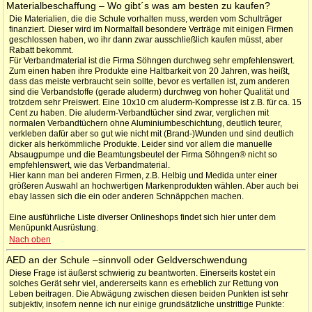
Materialbeschaffung – Wo gibt´s was am besten zu kaufen?
Die Materialien, die die Schule vorhalten muss, werden vom Schulträger
finanziert. Dieser wird im Normalfall besondere Verträge mit einigen Firmen
geschlossen haben, wo ihr dann zwar ausschließlich kaufen müsst, aber
Rabatt bekommt.
Für Verbandmaterial ist die Firma Söhngen durchweg sehr empfehlenswert.
Zum einen haben ihre Produkte eine Haltbarkeit von 20 Jahren, was heißt,
dass das meiste verbraucht sein sollte, bevor es verfallen ist, zum anderen
sind die Verbandstoffe (gerade aluderm) durchweg von hoher Qualität und
trotzdem sehr Preiswert. Eine 10x10 cm aluderm-Kompresse ist z.B. für ca. 15
Cent zu haben. Die aluderm-Verbandtücher sind zwar, verglichen mit
normalen Verbandtüchern ohne Aluminiumbeschichtung, deutlich teurer,
verkleben dafür aber so gut wie nicht mit (Brand-)Wunden und sind deutlich
dicker als herkömmliche Produkte. Leider sind vor allem die manuelle
Absaugpumpe und die Beamtungsbeutel der Firma Söhngen® nicht so
empfehlenswert, wie das Verbandmaterial.
Hier kann man bei anderen Firmen, z.B. Helbig und Medida unter einer
größeren Auswahl an hochwertigen Markenprodukten wählen. Aber auch bei
ebay lassen sich die ein oder anderen Schnäppchen machen.
Eine ausführliche Liste diverser Onlineshops findet sich hier unter dem
Menüpunkt Ausrüstung.
Nach oben
AED an der Schule –sinnvoll oder Geldverschwendung
Diese Frage ist äußerst schwierig zu beantworten. Einerseits kostet ein
solches Gerät sehr viel, andererseits kann es erheblich zur Rettung von
Leben beitragen. Die Abwägung zwischen diesen beiden Punkten ist sehr
subjektiv, insofern nenne ich nur einige grundsätzliche unstrittige Punkte: