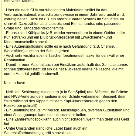
Sinnvolles Material:
- Über die nach GUV vorzuhaltenden Materialen, solltet ihr das
Verbrauchsmaterial, was schätzungsweise in einem Jahr verbraucht wird,
vorrätig halten. Dazu ist z.B. ein abschließbarer Schrank im Sanitätsraum
sinnvoll. Dazu zählen auch ausreichend Einmalhandschuhe passender
Größe und Händedesinfektionsmittel.
- Ebenso sind Kühlpacks (z.B. wieder verwendbare in einem Gefrier- oder
Kühlschrank) und ein Blutdruck-Messgerät mit Erwachsenen- und
Kindermanschette sinnvoll.
- Eine Augenspüllösung sollte es je nach Gefährdung (z.B. Chemie,
Werkstätten) auch an der Schule geben
- Auch sehr wichtig ist eine Taschen(beatmungs)maske, für den Fall einer
Reanimation
- Damit ihr euer Material auch bei Einsätzen außerhalb des Sanitätsraumes
schnell griffbereit habt, ist ein kleiner Rucksack oder eine Tasche, die mit
eurem Material gefüllt ist sinnvoll.
Nice-to-have:
- Nett sind Schienungsmaterialen (à la SamSplint) und Stifnecks, da Brüche
und HWS-Verletzungen häufiger in der Schule vorkommen (Beispiel: Beim
Sturz während des Kippeln mit dem Kopf-/Nackenbereich gegen den
Heizkörper geknallt).
- Ein Beatmungsbeutel mit versch. Maskengrößen, diversen Güdeltuben und
einer Absaugpumpe kann einem auch sehr helfen
- Eine Zahnrettungsbox kann auch nicht schaden, wenn man denn das Geld
hat
- Unter Umständen (ländliche Lage) kann auch ein
Sauerstoffbehandlungsgerät sinnvoll sein