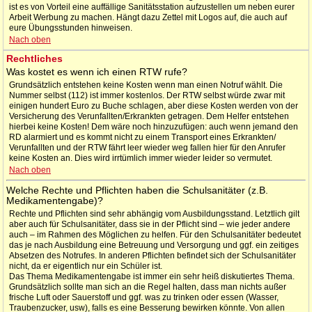
ist es von Vorteil eine auffällige Sanitätsstation aufzustellen um neben eurer
Arbeit Werbung zu machen. Hängt dazu Zettel mit Logos auf, die auch auf
eure Übungsstunden hinweisen.
Nach oben
Rechtliches
Was kostet es wenn ich einen RTW rufe?
Grundsätzlich entstehen keine Kosten wenn man einen Notruf wählt. Die
Nummer selbst (112) ist immer kostenlos. Der RTW selbst würde zwar mit
einigen hundert Euro zu Buche schlagen, aber diese Kosten werden von der
Versicherung des Verunfallten/Erkrankten getragen. Dem Helfer entstehen
hierbei keine Kosten! Dem wäre noch hinzuzufügen: auch wenn jemand den
RD alarmiert und es kommt nicht zu einem Transport eines Erkrankten/
Verunfallten und der RTW fährt leer wieder weg fallen hier für den Anrufer
keine Kosten an. Dies wird irrtümlich immer wieder leider so vermutet.
Nach oben
Welche Rechte und Pflichten haben die Schulsanitäter (z.B.
Medikamentengabe)?
Rechte und Pflichten sind sehr abhängig vom Ausbildungsstand. Letztlich gilt
aber auch für Schulsanitäter, dass sie in der Pflicht sind – wie jeder andere
auch – im Rahmen des Möglichen zu helfen. Für den Schulsanitäter bedeutet
das je nach Ausbildung eine Betreuung und Versorgung und ggf. ein zeitiges
Absetzen des Notrufes. In anderen Pflichten befindet sich der Schulsanitäter
nicht, da er eigentlich nur ein Schüler ist.
Das Thema Medikamentengabe ist immer ein sehr heiß diskutiertes Thema.
Grundsätzlich sollte man sich an die Regel halten, dass man nichts außer
frische Luft oder Sauerstoff und ggf. was zu trinken oder essen (Wasser,
Traubenzucker, usw), falls es eine Besserung bewirken könnte. Von allen