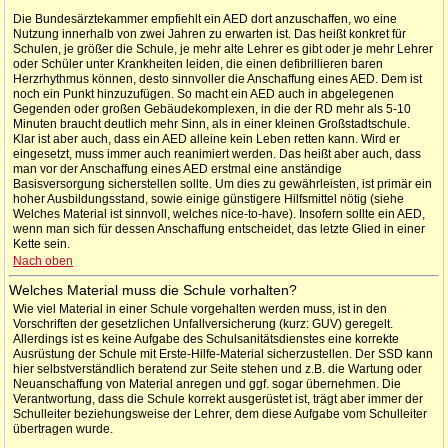
Die Bundesärztekammer empfiehlt ein AED dort anzuschaffen, wo eine
Nutzung innerhalb von zwei Jahren zu erwarten ist. Das heißt konkret für
Schulen, je größer die Schule, je mehr alte Lehrer es gibt oder je mehr Lehrer
oder Schüler unter Krankheiten leiden, die einen defibrillieren baren
Herzrhythmus können, desto sinnvoller die Anschaffung eines AED. Dem ist
noch ein Punkt hinzuzufügen. So macht ein AED auch in abgelegenen
Gegenden oder großen Gebäudekomplexen, in die der RD mehr als 5-10
Minuten braucht deutlich mehr Sinn, als in einer kleinen Großstadtschule.
Klar ist aber auch, dass ein AED alleine kein Leben retten kann. Wird er
eingesetzt, muss immer auch reanimiert werden. Das heißt aber auch, dass
man vor der Anschaffung eines AED erstmal eine anständige
Basisversorgung sicherstellen sollte. Um dies zu gewährleisten, ist primär ein
hoher Ausbildungsstand, sowie einige günstigere Hilfsmittel nötig (siehe
Welches Material ist sinnvoll, welches nice-to-have). Insofern sollte ein AED,
wenn man sich für dessen Anschaffung entscheidet, das letzte Glied in einer
Kette sein.
Nach oben
Welches Material muss die Schule vorhalten?
Wie viel Material in einer Schule vorgehalten werden muss, ist in den
Vorschriften der gesetzlichen Unfallversicherung (kurz: GUV) geregelt.
Allerdings ist es keine Aufgabe des Schulsanitätsdienstes eine korrekte
Ausrüstung der Schule mit Erste-Hilfe-Material sicherzustellen. Der SSD kann
hier selbstverständlich beratend zur Seite stehen und z.B. die Wartung oder
Neuanschaffung von Material anregen und ggf. sogar übernehmen. Die
Verantwortung, dass die Schule korrekt ausgerüstet ist, trägt aber immer der
Schulleiter beziehungsweise der Lehrer, dem diese Aufgabe vom Schulleiter
übertragen wurde.