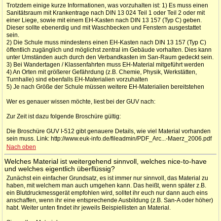
Trotzdem einige kurze Informationen, was vorzuhalten ist: 1) Es muss einen
Sanitätsraum mit Krankentrage nach DIN 13 024 Teil 1 oder Teil 2 oder mit
einer Liege, sowie mit einem EH-Kasten nach DIN 13 157 (Typ C) geben.
Dieser sollte ebenerdig und mit Waschbecken und Fenstern ausgestattet
sein.
2) Die Schule muss mindestens einen EH-Kasten nach DIN 13 157 (Typ C)
öffentlich zugänglich und möglichst zentral im Gebäude vorhalten. Dies kann
unter Umständen auch durch den Verbandkasten im San-Raum gedeckt sein.
3) Bei Wandertagen / Klassenfahrten muss EH-Material mitgeführt werden
4) An Orten mit größerer Gefährdung (z.B. Chemie, Physik, Werkstätten,
Turnhalle) sind ebenfalls EH-Materialien vorzuhalten
5) Je nach Größe der Schule müssen weitere EH-Materialien bereitstehen
Wer es genauer wissen möchte, liest bei der GUV nach:
Zur Zeit ist dazu folgende Broschüre gültig:
Die Broschüre GUV I-512 gibt genauere Details, wie viel Material vorhanden
sein muss. Link: http://www.euk-info.de/fileadmin/PDF_Arc...-Maerz_2006.pdf
Nach oben
Welches Material ist weitergehend sinnvoll, welches nice-to-have
und welches eigentlich überflüssig?
Zunächst ein einfacher Grundsatz, es ist immer nur sinnvoll, das Material zu
haben, mit welchem man auch umgehen kann. Das heißt, wenn später z.B.
ein Blutdruckmessgerät empfohlen wird, solltet ihr euch nur dann auch eins
anschaffen, wenn ihr eine entsprechende Ausbildung (z.B. San-A oder höher)
habt. Weiter unten findet ihr jeweils Beispiellisten an Material.