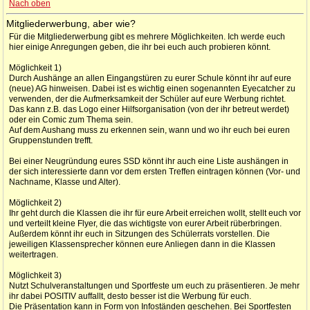
Nach oben
Mitgliederwerbung, aber wie?
Für die Mitgliederwerbung gibt es mehrere Möglichkeiten. Ich werde euch
hier einige Anregungen geben, die ihr bei euch auch probieren könnt.
Möglichkeit 1)
Durch Aushänge an allen Eingangstüren zu eurer Schule könnt ihr auf eure
(neue) AG hinweisen. Dabei ist es wichtig einen sogenannten Eyecatcher zu
verwenden, der die Aufmerksamkeit der Schüler auf eure Werbung richtet.
Das kann z.B. das Logo einer Hilfsorganisation (von der ihr betreut werdet)
oder ein Comic zum Thema sein.
Auf dem Aushang muss zu erkennen sein, wann und wo ihr euch bei euren
Gruppenstunden trefft.
Bei einer Neugründung eures SSD könnt ihr auch eine Liste aushängen in
der sich interessierte dann vor dem ersten Treffen eintragen können (Vor- und
Nachname, Klasse und Alter).
Möglichkeit 2)
Ihr geht durch die Klassen die ihr für eure Arbeit erreichen wollt, stellt euch vor
und verteilt kleine Flyer, die das wichtigste von eurer Arbeit rüberbringen.
Außerdem könnt ihr euch in Sitzungen des Schülerrats vorstellen. Die
jeweiligen Klassensprecher können eure Anliegen dann in die Klassen
weitertragen.
Möglichkeit 3)
Nutzt Schulveranstaltungen und Sportfeste um euch zu präsentieren. Je mehr
ihr dabei POSITIV auffallt, desto besser ist die Werbung für euch.
Die Präsentation kann in Form von Infoständen geschehen. Bei Sportfesten